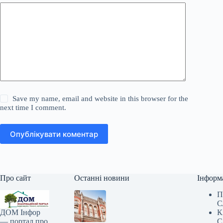
Save my name, email and website in this browser for the
next time I comment.
Опублікувати коментар
Про сайт
Останні новини
Інформ
П
С
К
ДОМ Інфор
С
— портал про