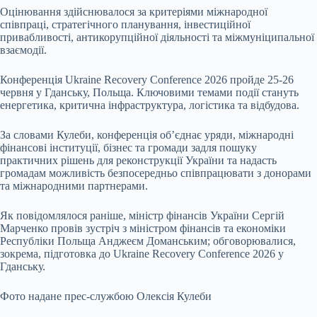
Оцінювання здійснювалося за критеріями міжнародної
співпраці, стратегічного планування, інвестиційної
привабливості, антикорупційної діяльності та міжмуніципальної
взаємодії.
Конференція Ukraine Recovery Conference 2026 пройде 25-26
червня у Гданську, Польща. Ключовими темами події стануть
енергетика, критична інфраструктура, логістика та відбудова.
За словами Кулеби, конференція об’єднає уряди, міжнародні
фінансові інституції, бізнес та громади задля пошуку
практичних рішень для реконструкції України та надасть
громадам можливість безпосередньо співпрацювати з донорами
та міжнародними партнерами.
Як повідомлялося раніше, міністр фінансів України Сергій
Марченко провів зустріч з міністром фінансів та економіки
Республіки Польща Анджеєм Доманським; обговорювалися,
зокрема, підготовка до Ukraine Recovery Conference 2026 у
Гданську.
Фото надане прес-службою Олексія Кулеби