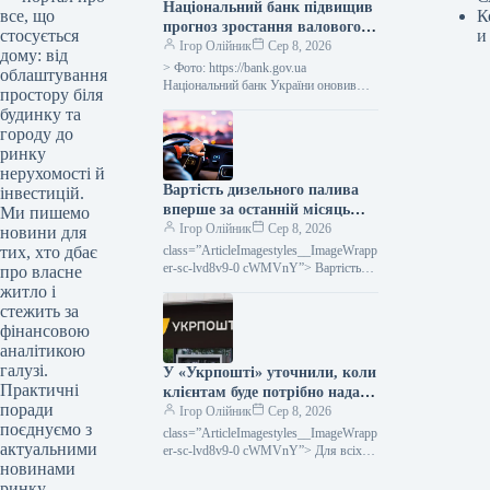
Національний банк підвищив
К
все, що
прогноз зростання валового
и
стосується
внутрішнього продукту
Ігор Олійник
Сер 8, 2026
дому: від
України на третій квартал
> Фото: https://bank.gov.ua
облаштування
2026 року до 2,1%, а на
Національний банк України оновив
простору біля
свої прогнози щодо зростання
четвертий квартал 2026 року
будинку та
реального валового внутрішнього
– до 4,2%.
городу до
продукту (ВВП): у третьому кварталі
ринку
2026…
нерухомості й
Вартість дизельного палива
інвестицій.
вперше за останній місяць
Ми пишемо
впала.
Ігор Олійник
Сер 8, 2026
новини для
class=”ArticleImagestyles__ImageWrapp
тих, хто дбає
er-sc-lvd8v9-0 cWMVnY”> Вартість
про власне
дизельного палива вперше за місяць
житло і
пішла внизОптові розцінки на
стежить за
дизельне пальне в Україні вперше
фінансовою
аналітикою
галузі.
У «Укрпошті» уточнили, коли
Практичні
клієнтам буде потрібно надати
поради
податковий номер.
Ігор Олійник
Сер 8, 2026
поєднуємо з
class=”ArticleImagestyles__ImageWrapp
актуальними
er-sc-lvd8v9-0 cWMVnY”> Для всіх
новинами
післяплат за посилки потрібно буде
вказувати податковий номер
ринку.