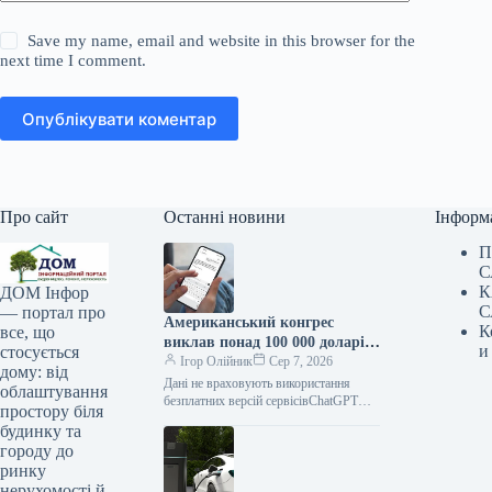
Save my name, email and website in this browser for the
next time I comment.
Опублікувати коментар
Про сайт
Останні новини
Інформ
П
С
К
ДОМ Інфор
С
— портал про
Американський конгрес
К
все, що
виклав понад 100 000 доларів
и
стосується
на ChatGPT.
Ігор Олійник
Сер 7, 2026
дому: від
Дані не враховують використання
облаштування
безплатних версій сервісівChatGPT
простору біля
зайняв позицію найпопулярнішого
будинку та
інструменту штучного інтелекту в
городу до
американському Конгресі. На
ринку
розробку
нерухомості й