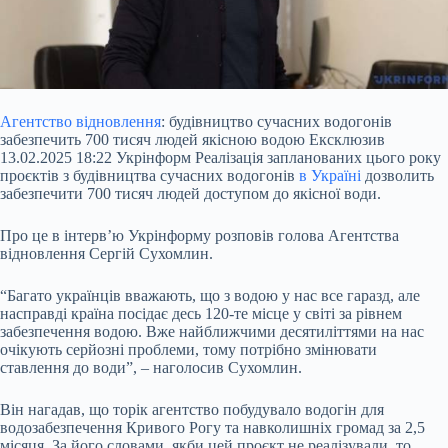
Агентство відновлення
: будівництво сучасних водогонів
забезпечить 700 тисяч людей якісною водою Ексклюзив
13.02.2025 18:22 Укрінформ Реалізація запланованих цього року
проєктів з будівництва сучасних водогонів
в Україні
дозволить
забезпечити 700 тисяч людей доступом до якісної води.
Про це в інтерв’ю Укрінформу розповів голова Агентства
відновлення Сергій Сухомлин.
“Багато українців вважають, що з водою у нас все гаразд, але
насправді країна посідає десь 120-те місце у світі за
рівнем
забезпечення водою. Вже найближчими десятиліттями на нас
очікують серйозні проблеми, тому потрібно змінювати
ставлення до води”, – наголосив Сухомлин.
Він нагадав, що торік агентство побудувало водогін для
водозабезпечення Кривого Рогу та навколишніх громад за 2,5
місяця. За його словами, якби цей проєкт не реалізували, то