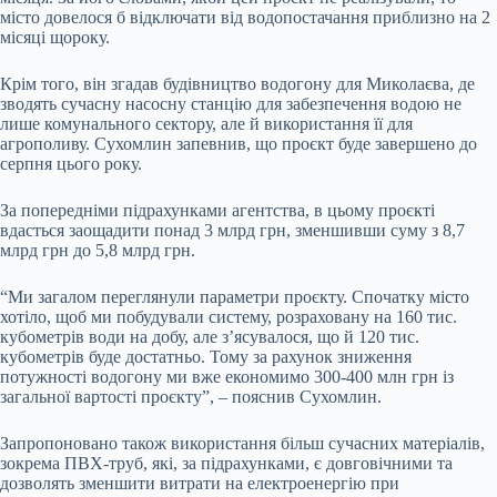
місто довелося б відключати від водопостачання приблизно на 2
місяці щороку.
Крім того, він згадав будівництво водогону для Миколаєва, де
зводять сучасну насосну станцію для забезпечення водою не
лише комунального сектору, але й використання її для
агрополиву. Сухомлин запевнив, що проєкт буде завершено до
серпня цього року.
За попередніми підрахунками агентства, в цьому проєкті
вдасться заощадити понад 3 млрд грн, зменшивши суму з 8,7
млрд грн до 5,8 млрд грн.
“Ми загалом переглянули параметри проєкту. Спочатку місто
хотіло, щоб ми побудували систему, розраховану на 160 тис.
кубометрів води на добу, але з’ясувалося, що й 120 тис.
кубометрів буде достатньо. Тому за рахунок зниження
потужності водогону ми вже економимо 300-400 млн грн із
загальної вартості проєкту”, – пояснив Сухомлин.
Запропоновано також використання більш сучасних матеріалів,
зокрема ПВХ-труб, які, за підрахунками, є довговічними та
дозволять зменшити витрати на електроенергію при