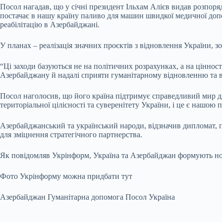
Посол нагадав, що у січні президент Ільхам Алієв видав розпо
постачає в нашу країну паливо для машин швидкої медичної допом
реабілітацію в Азербайджані.
У планах – реалізація значних проєктів з відновлення України, 
“Ці заходи базуються не на політичних розрахунках, а на ціннос
Азербайджану й надалі сприяти гуманітарному відновленню та ві
Посол наголосив, що його країна підтримує справедливий мир д
територіальної цілісності та суверенітету України, і це є нашо
Азербайджанський та український народи, відзначив дипломат, п
для зміцнення стратегічного партнерства.
Як повідомляв Укрінформ, Україна та Азербайджан формують но
Фото Укрінформу можна придбати тут
Азербайджан Гуманітарна допомога Посол Україна