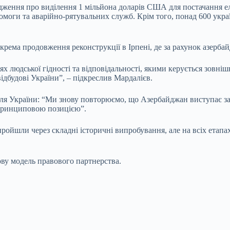
рядження про виділення 1 мільйона доларів США для постачання
оги та аварійно-рятувальних служб. Крім того, понад 600 україн
зокрема продовження реконструкції в Ірпені, де за рахунок азерб
тях людської гідності та відповідальності, якими керується зовн
дбудові України”, – підкреслив Мардалієв.
ля України: “Ми знову повторюємо, що Азербайджан виступає за 
ю принциповою позицією”.
ройшли через складні історичні випробування, але на всіх етап
ву модель правового партнерства.