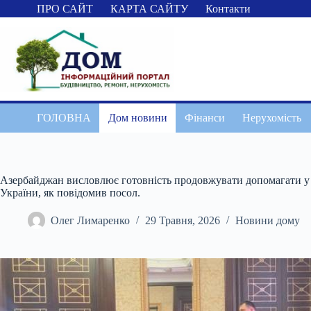
Перейти
ПРО САЙТ
КАРТА САЙТУ
Контакти
до
вмісту
ГОЛОВНА
Дом новини
Фінанси
Нерухомість
Азербайджан висловлює готовність продовжувати допомагати у г
України, як повідомив посол.
Олег Лимаренко
29 Травня, 2026
Новини дому