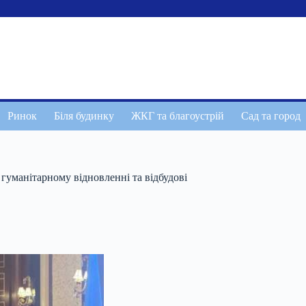
Ринок
Біля будинку
ЖКГ та благоустрій
Сад та город
уманітарному відновленні та відбудові