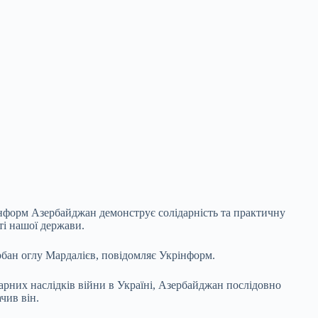
інформ Азербайджан демонструє солідарність та практичну
ті нашої держави.
рбан оглу Мардалієв, повідомляє Укрінформ.
арних наслідків війни в Україні, Азербайджан послідовно
чив він.