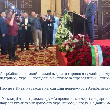
Азербайджан готовий і надалі надавати сприяння гуманітарному 
підтримку Україні, послідовно виступає за справедливий і стійки
Про це в Києві на заході з нагоди Дня незалежності Азербайджан
“У
складні часи справжня дружба проявляється через солідарніс
надавав гуманітарну допомогу українському народу. На даний мо