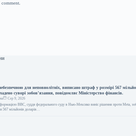
 I comment.
ни
небезпечною для неповнолітніх, виписано штраф у розмірі 567 мільйо
ладено суворі зобов’язання, повідомляє Міністерство фінансів.
на
Сер 9, 2026
інформацією BBC, суддя федерального суду в Нью-Мексико виніс рішення проти Meta, з
и 567 мільйонів доларів…