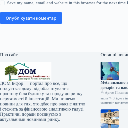
Save my name, email and website in this browser for the next time
Опублікувати коментар
Про сайт
Останні нови
Meta визнано 
ДОМ Інфор — портал про все, що
доларів та нак
стосується дому: від облаштування
Артем Письмен
простору біля будинку та городу до ринку
нерухомості й інвестицій. Ми пишемо
anons”> Згідно з 
компанію виплатит
новини для тих, хто дбає про власне житло
і стежить за фінансовою аналітикою галузі.
Практичні поради поєднуємо з
актуальними новинами ринку.