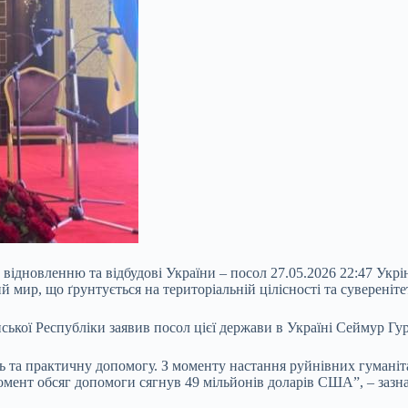
відновленню та відбудові України – посол 27.05.2026 22:47 Укр
й мир, що ґрунтується на територіальній цілісності та сувереніте
ської Республіки заявив посол цієї держави в Україні Сеймур Гу
ть та практичну допомогу. З моменту настання руйнівних гуманіт
мент обсяг допомоги сягнув 49 мільйонів доларів США”, – зазна