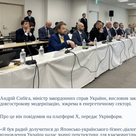
Андрій Сибіга, міністр закордонних справ України, висловив зак
довгострокову модернізацію, зокрема в енергетичному секторі.
Про це він повідомив на платформі X, передає Укрінформ.
«Я був радий долучитися до Японсько-українського
бізнес-діало
відновлення України надає значні перспективи для взаємовигідно