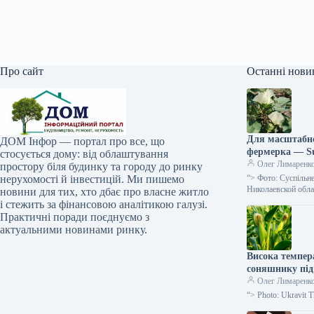
Про сайт
Останні нови
Для масштабно
ДОМ Інфор — портал про все, що
фермерка — S
стосується дому: від облаштування
Олег Лимаренк
простору біля будинку та городу до ринку
нерухомості й інвестицій. Ми пишемо
“> Фото: Суспільн
Николаевской обл
новини для тих, хто дбає про власне житло
і стежить за фінансовою аналітикою галузі.
Практичні поради поєднуємо з
актуальними новинами ринку.
Висока темпер
соняшнику під
Олег Лимаренк
“> Photo: Ukravit Th