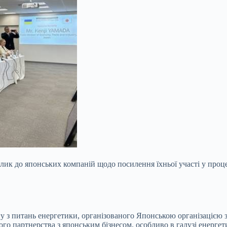
лик до японських компаній щодо посилення їхньої участі у проце
гу з питань енергетики, організованого Японською організацією 
го партнерства з японським бізнесом, особливо в галузі енергети