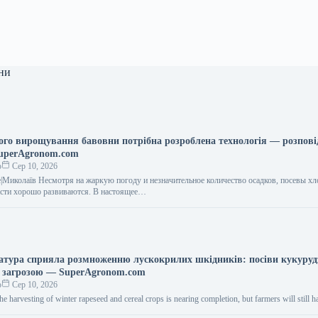
ни
го вирощування бавовни потрібна розроблена технологія — розпові
uperAgronom.com
о
Сер 10, 2026
е|Миколаїв Несмотря на жаркую погоду и незначительное количество осадков, посевы хл
асти хорошо развиваются. В настоящее…
атура сприяла розмноженню лускокрилих шкідників: посіви кукуруд
 загрозою — SuperAgronom.com
о
Сер 10, 2026
e harvesting of winter rapeseed and cereal crops is nearing completion, but farmers will still 