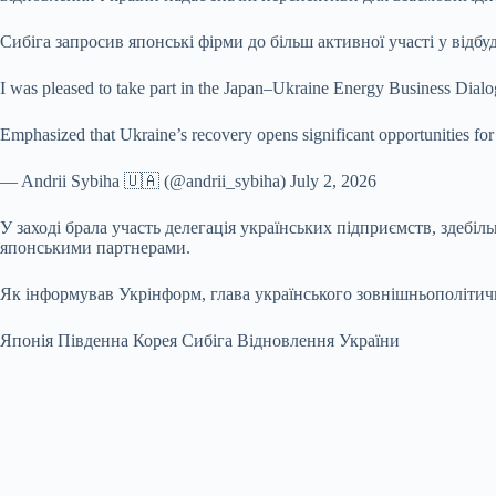
Сибіга запросив японські фірми до більш активної участі у відб
I was pleased to take part in the Japan–Ukraine Energy Business Dia
Emphasized that Ukraine’s recovery opens significant opportunities f
— Andrii Sybiha 🇺🇦 (@andrii_sybiha) July 2, 2026
У заході брала участь делегація українських підприємств, здебіл
японськими партнерами.
Як інформував Укрінформ, глава українського зовнішньополітично
Японія Південна Корея Сибіга Відновлення України