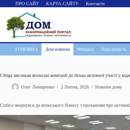
Перейти
ПРО САЙТ
КАРТА САЙТУ
Контакти
до
вмісту
ГОЛОВНА
Дом новини
Фінанси
Нерухомість
Cibiga закликав японські компанії до більш активної участі у від
Олег Лимаренко
2 Липня, 2026
Новини дому
Сибіга звернувся до японського бізнесу з проханням про активні