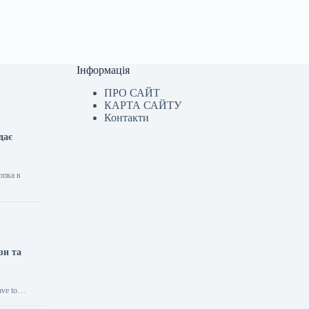
Інформація
ПРО САЙТ
КАРТА САЙТУ
Контакти
дає
опка в
зи та
have to…