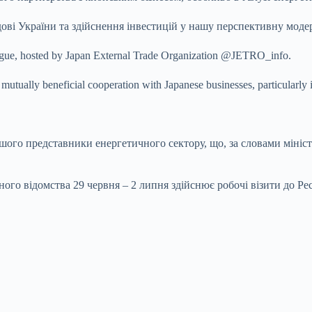
удові України та здійснення інвестицій у нашу перспективну моде
logue, hosted by Japan External Trade Organization @JETRO_info.
or mutually beneficial cooperation with Japanese businesses, particul
ьшого представники енергетичного сектору, що, за словами мініст
го відомства 29 червня – 2 липня здійснює робочі візити до Рес