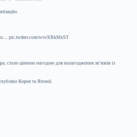
рнізацію.
arly in… pic.twitter.com/wveXRkMxST
ра, стало цінною нагодою для налагодження зв’язків із
публіки Корея та Японії.