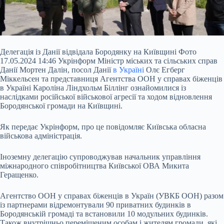
Делегація із Данії відвідала Бородянку на Київщині Фото
17.05.2024 14:46 Укрінформ Міністр міських та сільських справ
Данії Мортен Далін, посол Данії
в Україні
Олє Егберг
Міккельсен та представниця Агентства ООН у справах біженців
в Україні Кароліна Ліндхольм Біллінг ознайомилися із
наслідками російської військової агресії та ходом відновлення
Бородянської громади на Київщині.
Як передає Укрінформ, про це повідомляє Київська обласна
військова адміністрація.
Іноземну делегацію супроводжував
начальник управління
міжнародного співробітництва Київської ОВА Микита
Геращенко.
Агентство ООН у справах біженців в Україн (УВКБ ООН) разом
із партнерами відремонтували 90 приватних будинків в
Бородянській громаді та встановили 10 модульних будинків.
Також внутрішньо переміщеним особам і жителям громади, які