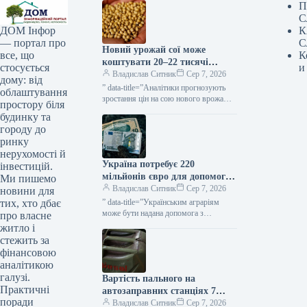
П
С
К
ДОМ Інфор
С
— портал про
Новий урожай сої може
К
все, що
коштувати 20–22 тисячі
и
стосується
гривень за тонну —
Владислав Ситник
Сер 7, 2026
дому: від
прогнозують аналітики —
” data-title=”Аналітики прогнозують
облаштування
КУРКУЛЬ
зростання цін на сою нового врожаю у
простору біля
другій половині сезону”
будинку та
городу до
ринку
нерухомості й
Україна потребує 220
інвестицій.
мільйонів євро для допомоги
Ми пишемо
аграріям до початку осінніх
Владислав Ситник
Сер 7, 2026
новини для
робіт — КУРКУЛЬ
” data-title=”Українським аграріям
тих, хто дбає
може бути надана допомога з
про власне
відсотками за кредитами від ЄС”
житло і
стежить за
фінансовою
аналітикою
галузі.
Вартість пального на
Практичні
автозаправних станціях 7
поради
серпня — КУРКУЛЬ
Владислав Ситник
Сер 7, 2026