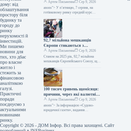
євро здешевшало — Мінфін
Артем Письменна
Сер 9, 2026
дому: від
anons”> У п’ятницю, 7 серпня, на
облаштування
готівковому ринку середній курс
простору біля
американської валюти піднявся на 2
будинку та
копійки в покупці та на…
городу до
ринку
нерухомості й
92,7 мільйона мешканців
інвестицій.
Європи стикаються з
Ми пишемо
постійною загрозою
Артем Письменна
Сер 9, 2026
новини для
зубожіння: дані статистики
Станом на 2025 рік, 92,7 мільйона
тих, хто дбає
ЄС від Мінфіну.
мешканців Європейського Союзу, що
про власне
становить 20,9% від загальної кількості
житло і
населення, опинилися під загрозою
стежить за
злиднів або…
фінансовою
аналітикою
галузі.
100 тисяч гривень щомісяця:
Практичні
причини, через які валютні
поради
обмеження НБУ створили
Артем Письменна
Сер 9, 2026
поєднуємо з
труднощі для громадян
anons”> За інформацією «Судово-
актуальними
України — Фінанси
юридичної газети», видання
новинами
звернулося до Національного банку
України з запитом стосовно
ринку.
потенційного підвищення лімітів для
Copyright © 2026 - ДОМ Інфор. Всі права захищені. Сайт
громадян
розроблений в INFBusiness