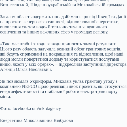
Вознесенській, Південноукраїнській та Миколаївській громадах.
Загалом область одержить понад 40 млн євро від Швеції та Данії
на проєкти з енергоефективності, відновлюваної енергетики,
оновлення систем водо- й теплопостачання, вуличного
освітлення та інших важливих сфер у громадах регіону.
«Такі масштабні заходи завжди приносять значні результати.
Цього разу область залучила великий обсяг грантових коштів,
які будуть спрямовані на покращення та відновлення, щоб наші
люди могли повертатися додому та користуватися послугами
вищої якості у всіх сферах», – підкреслила заступниця директора
Агенції Ольга Ніколаєвич.
Як повідомляв Укрінформ, Миколаїв уклав грантову угоду з
компанією NEFCO щодо реалізації двох проєктів, які стосуються
енергоефективності та стабільної роботи електротранспорту
міста.
Фото: facebook.com/mkrdagency
Енергетика Миколаївщина Відбудова