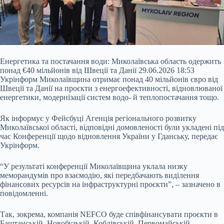
Енергетика та постачання води: Миколаївська область одержить
понад €40 мільйонів від Швеції та Данії 29.06.2026 18:53
Укрінформ Миколаївщина отримає понад 40 мільйонів євро від
Швеції та Данії на проєкти з енергоефективності, відновлюваної
енергетики, модернізації систем водо- й теплопостачання тощо.
Як інформує у Фейсбуці Агенція регіонального розвитку
Миколаївської області, відповідні домовленості були укладені під
час Конференції щодо відновлення України у Гданську, передає
Укрінформ.
“У
результаті конференції Миколаївщина уклала низку
меморандумів про взаємодію, які передбачають виділення
фінансових ресурсів на інфраструктурні проєкти”, – зазначено в
повідомленні.
Так, зокрема, компанія NEFCO буде співфінансувати проєкти в
Баштанській, Новобузькій, Коблівській, Первомайській,