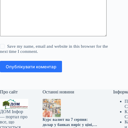
Save my name, email and website in this browser for the
next time I comment.
Опублікувати коментар
Про сайт
Останні новини
Інформ
П
С
К
ДОМ Інфор
С
— портал про
Курс валют на 7 серпня:
К
все, що
долар у банках виріс у ціні,
и
стосується