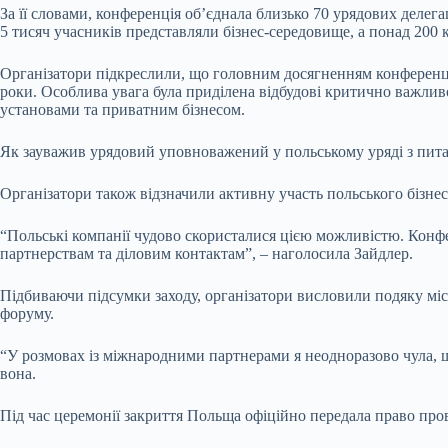
За її словами, конференція об’єднала близько 70 урядових делег
5 тисяч учасників представляли бізнес-середовище, а понад 200
Організатори підкреслили, що головним досягненням конференції
роки. Особлива увага була приділена відбудові критично важли
установами та приватним бізнесом.
Як зауважив урядовий уповноважений у польському уряді з питан
Організатори також відзначили активну участь польського бізнес
“Польські компанії чудово скористалися цією можливістю. Конфе
партнерствам та діловим контактам”, – наголосила Зайдлер.
Підбиваючи підсумки заходу, організатори висловили подяку міс
форуму.
“У розмовах із міжнародними партнерами я неодноразово чула, щ
вона.
Під час церемонії закриття Польща офіційно передала право пров