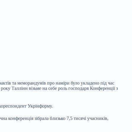
актів та меморандумів про наміри було укладено під час
року Таллінн візьме на себе роль господаря Конференції з
кореспондент Укрінформу.
чна конференція зібрала близько 7,5 тисячі учасників,