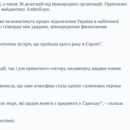
і, а також 38 делегацій від міжнародних організацій. Приблизно
му майданчику AmberExpo.
 які визначатимуть процес відновлення України в найближчі
ню співпраці між урядами, міжнародними фінансовими
літична зустріч, що пройшла цього року в Європі”.
й, так і для приватного сектору, насамперед завдяки новим
значила, що саме атмосфера стала однією з ключових переваг
и люди, які щодня живуть і працюють у Гданську”, – сказала
аллінні.