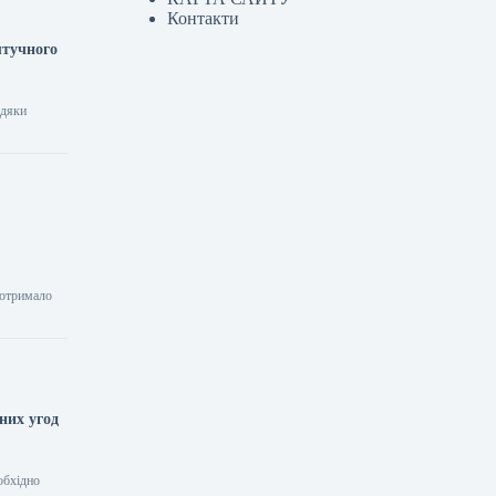
Контакти
штучного
вдяки
 отримало
них угод
обхідно