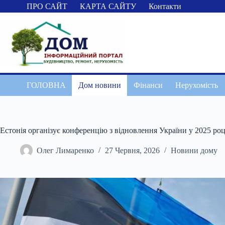
Перейти
ПРО САЙТ
КАРТА САЙТУ
Контакти
до
вмісту
ГОЛОВНА
Дом новини
Фінанси
Нерухомість
Естонія організує конференцію з відновлення України у 2025 роц
Олег Лимаренко
27 Червня, 2026
Новини дому