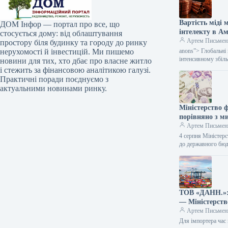
Вартість міді
ДОМ Інфор — портал про все, що
інтелекту в А
стосується дому: від облаштування
Артем Письмен
простору біля будинку та городу до ринку
нерухомості й інвестицій. Ми пишемо
anons”> Глобальні
інтенсивному збіл
новини для тих, хто дбає про власне житло
і стежить за фінансовою аналітикою галузі.
Практичні поради поєднуємо з
актуальними новинами ринку.
Міністерство 
порівняно з м
Артем Письмен
4 серпня Міністер
до державного бю
ТОВ «ДАНН.»: 
— Міністерств
Артем Письмен
Для імпортера час 