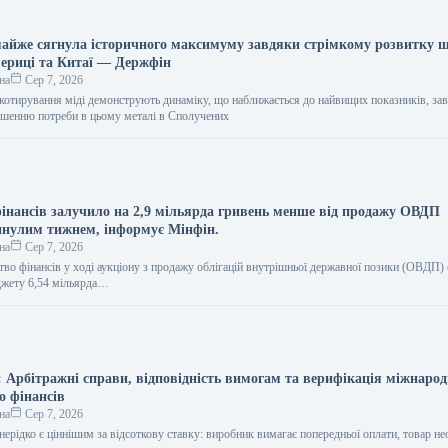
 майже сягнула історичного максимуму завдяки стрімкому розвитку 
мериці та Китаї — Держфін
на
Сер 7, 2026
 котирування міді демонструють динаміку, що наближається до найвищих показників, за
ьшенню потреби в цьому металі в Сполучених
фінансів залучило на 2,9 мільярда гривень менше від продажу ОВДП
инулим тижнем, інформує Мінфін.
на
Сер 7, 2026
ство фінансів у ході аукціону з продажу облігацій внутрішньої державної позики (ОВДП)
джету 6,54 мільярда…
Арбітражні справи, відповідність вимогам та верифікація міжнарод
о фінансів
на
Сер 7, 2026
нерідко є ціннішим за відсоткову ставку: виробник вимагає попередньої оплати, товар не