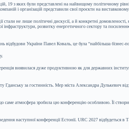
ацій, 19 з яких були представлені на найвищому політичному рівн
 компаній і організацій представили свої проєкти на виставково
 стали не лише політичні дискусії, а й конкретні домовленості,
вої інфраструктури, розвитку енергетичного сектору та посилен
ь відбудови України Павел Коваль, це була “найбільша бізнес-по
у.
ренція виявилася дуже продуктивною як для державних інституці
ту Гданську за гостинність. Мер міста Александра Дулькевич від
о саме атмосфера зробила цю конференцію особливою. Її створил
едення наступної конференції Естонії. URC 2027 відбудеться в Т