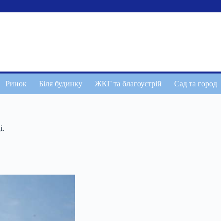
Ринок
Біля будинку
ЖКГ та благоустрій
Сад та город
і.