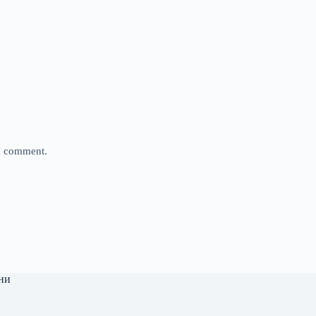
 I comment.
ни