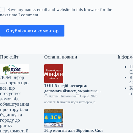
Save my name, email and website in this browser for the
next time I comment.
Опублікувати коментар
Про сайт
Останні новини
Інформ
П
С
К
ДОМ Інфор
С
— портал про
ТОП-5 подій четверга:
К
все, що
допомога бізнесу, український
и
стосується
ВВП та авто з пробігом з ЄС
Артем Письменна
Сер 9, 2026
дому: від
— Мінфін
anons”> Ключові події четверга, 6
облаштування
простору біля
будинку та
городу до
ринку
Збір коштів для Збройних Сил
нерухомості й