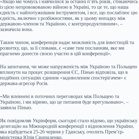
«Якщо ми чомусь і навчилися за останні п’ять років, стикаючись
із цією непровокованою війною в Україні, то це те, що наша
єдність є найпотужнішим інструментом, і все, що послаблює цю
єдність, включно з розбіжностями, як у цьому випадку між
державою-членом та Україною, є контрпродуктивним», –
зазначила вона.
Таким чином, конференція надає можливість для інвестицій та
розвитку, що, за її словами, є «саме тим посланням, яке ми
прагнемо донести своєю участю в цій конференції».
На запитання, чи може напруженість між Україною та Польщею
вплинути на процес розширення ЄС, Пінью відповіла, що в
подібних ситуаціях єдиним «задоволеним спостерігачем» є
держава-агресор Росія.
«Ми впевнені в поточних переговорах між Польщею та
Україною, і ми віримо, що це питання буде врегульовано», –
заявила Пінью.
Як повідомляв Укрінформ, сьогодні стало відомо, що українську
делегацію на Міжнародній конференції з відновлення України,
яка відбудеться 25-26 червня у Гданську, очолить Прем’єр-
міністерка Юлія Свириденко.