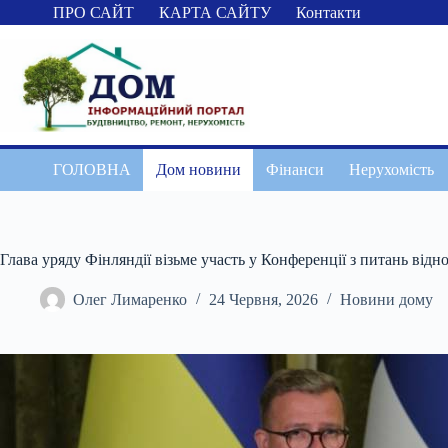
Перейти
ПРО САЙТ
КАРТА САЙТУ
Контакти
до
вмісту
ГОЛОВНА
Дом новини
Фінанси
Нерухомість
Глава уряду Фінляндії візьме участь у Конференції з питань від
Олег Лимаренко
24 Червня, 2026
Новини дому