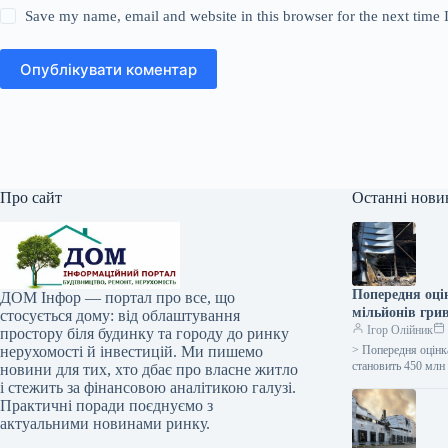
Save my name, email and website in this browser for the next time
Опублікувати коментар
Про сайт
Останні нови
Попередня оцін
ДОМ Інфор — портал про все, що
мільйонів гри
стосується дому: від облаштування
Ігор Олійник
простору біля будинку та городу до ринку
нерухомості й інвестицій. Ми пишемо
> Попередня оцінка
становить 450 млн
новини для тих, хто дбає про власне житло
і стежить за фінансовою аналітикою галузі.
Практичні поради поєднуємо з
актуальними новинами ринку.