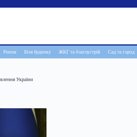
Ринок
Біля будинку
ЖКГ та благоустрій
Сад та город
новлення України