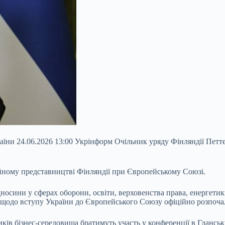
раїни 24.06.2026 13:00 Укрінформ Очільник уряду Фінляндії Петт
ному представництві Фінляндії при Європейському Союзі.
носини у сферах оборони, освіти, верховенства права, енергетик
ри щодо вступу України до Європейського Союзу офіційно розпоч
ків бізнес-середовища братимуть участь у конференції в Гданськ