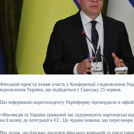
Фінський прем’єр візьме участь у Конференції з відновлення Ук
відновлення України, що відбудеться у Гданську 25 червня.
Цю інформацію кореспонденту Укрінформу підтвердили в офіцій
«Фінляндія та Україна тривалий час підтримують партнерські від
на її шляху до інтеграції в ЄС. Це чудова новина, що перегово
Він додав, що близько двадцяти фінських компаній та представни