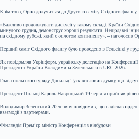
Крім того, Орпо долучиться до Другого саміту Східного фланг
«Важливо продовжувати дискусії у такому складі. Країни Східно
минулого грудня, демонструє хороші результати. Нещодавні інц
на східному рубежі, який є оплотом континенту», – наголосив О
Перший саміт Східного флангу було проведено в Гельсінкі у груд
Як повідомляв Укрінформ, українську делегацію на Конференції 
Президента України Володимира Зеленського в URC 2026.
Глава польського уряду Дональд Туск висловив думку, що відсут
Президент Польщі Кароль Навроцький 19 червня прийняв рішенн
Володимир Зеленський 20 червня повідомив, що надіслав орден 
взаємодії з партнерами.
Фінляндія Прем’єр-міністр Конференція з відбудови