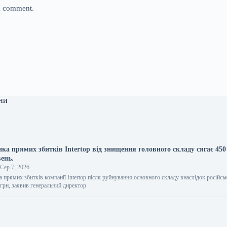
 I comment.
ни
ка прямих збитків Intertop від знищення головного складу сягає 450
вень.
Сер 7, 2026
 прямих збитків компанії Intertop після руйнування основного складу внаслідок російськ
 грн, заявив генеральний директор