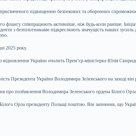
у, присвяченого підвищенню безпекових та оборонних спроможно
го флангу співпрацюють активніше, ніж будь-коли раніше. Ініціа
иденти з безпілотниками підкреслюють значущість наших зусиль
рпо.
ні 2025 року.
з відновлення України очолить Прем’єр-міністерка Юлія Свириде
ність Президента України Володимира Зеленського на заході він 
я про позбавлення Володимира Зеленського ордена Білого Орла
Білого Орла президенту Польщі поштою. Він запевнив, що Украї