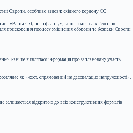
стей Європи, особливо вздовж східного кордону ЄС.
тива «Варта Східного флангу», започаткована в Гельсінкі
 для прискорення процесу зміцнення оборони та безпеки Європи
нко. Раніше з’являлася інформація про заплановану участь
розглядає як «жест, спрямований на деескалацію напруженості».
.
на залишається відкритою до всіх конструктивних форматів