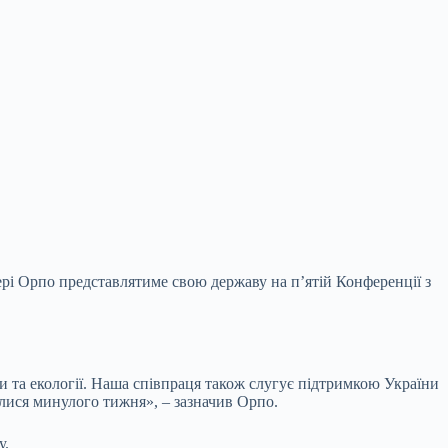
ері Орпо представлятиме свою державу на п’ятій Конференції з
и та екології. Наша
співпраця також слугує підтримкою України
алися минулого тижня», – зазначив Орпо.
у.