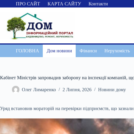
Перейти
ПРО САЙТ
КАРТА САЙТУ
Контакти
до
вмісту
ГОЛОВНА
Дом новини
Фінанси
Нерухомість
Кабінет Міністрів запровадив заборону на інспекції компаній, що
Олег Лимаренко
2 Липня, 2026
Новини дому
Уряд встановив мораторій на перевірки підприємств, що зазнали