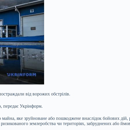
 постраждали від ворожих обстрілів.
о, передає Укрінформ.
о майна, яке зруйноване або пошкоджене внаслідок бойових дій,
х ризикованого землеробства чи територіях, забруднених або йм