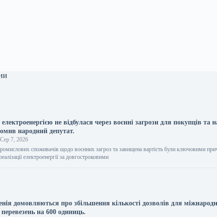
ни
 електроенергією не відбулася через воєнні загрози для покупців та 
домив народний депутат.
Сер 7, 2026
промислових споживачів щодо воєнних загроз та завищена вартість були ключовими пр
 реалізації електроенергії за довгостроковими
менія домовляються про збільшення кількості дозволів для міжнарод
перевезень на 600 одиниць.