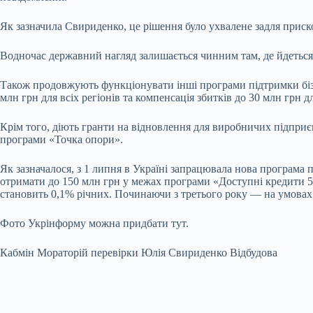
Як зазначила Свириденко, це рішення було ухвалене задля прис
Водночас державний нагляд залишається чинним там, де йдеться 
Також продовжують функціонувати інші програми підтримки бізне
млн грн для всіх регіонів та компенсація збитків до 30 млн грн 
Крім того, діють гранти на відновлення для виробничих підприє
програми «Точка опори».
Як зазначалося, з 1 липня в Україні запрацювала нова програма 
отримати до 150 млн грн у межах програми «Доступні кредити 
становить 0,1% річних. Починаючи з третього року — на умовах
Фото Укрінформу можна придбати тут.
Кабмін Мораторій перевірки Юлія Свириденко Відбудова