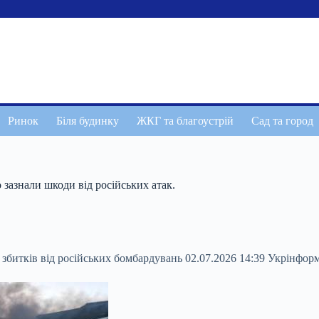
Ринок
Біля будинку
ЖКГ та благоустрій
Сад та город
 зазнали шкоди від російських атак.
 збитків від російських бомбардувань 02.07.2026 14:39 Укрінфор