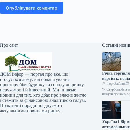
Опублікувати коментар
Про сайт
Останні нови
Річна торгівля
ДОМ Інфор — портал про все, що
вартість, пові
стосується дому: від облаштування
Ігор Олійник
простору біля будинку та городу до ринку
нерухомості й інвестицій. Ми пишемо
“> Стурбованість 
невдачі аукціону з
новини для тих, хто дбає про власне житло
і стежить за фінансовою аналітикою галузі.
Практичні поради поєднуємо з
актуальними новинами ринку.
Україна і Вір
автомобільних 