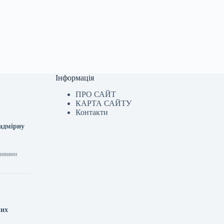
Інформація
ПРО САЙТ
КАРТА САЙТУ
Контакти
надмірну
ичинами
них