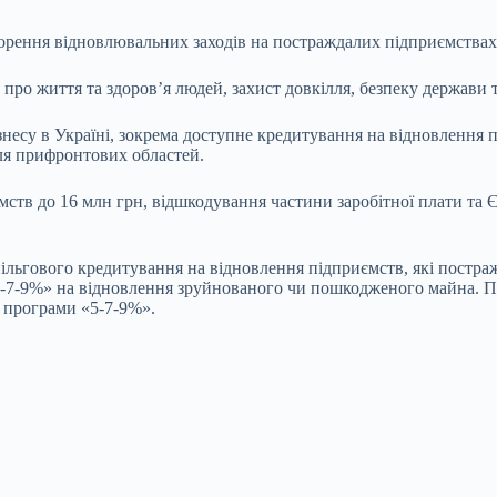
корення відновлювальних заходів на постраждалих підприємствах
про життя та здоров’я людей, захист довкілля, безпеку держави
су в Україні, зокрема доступне кредитування на відновлення під
для прифронтових областей.
мств до 16 млн грн, відшкодування частини заробітної плати та 
пільгового кредитування на відновлення підприємств, які постраж
5-7-9%» на відновлення зруйнованого чи пошкодженого майна. П
 програми «5-7-9%».