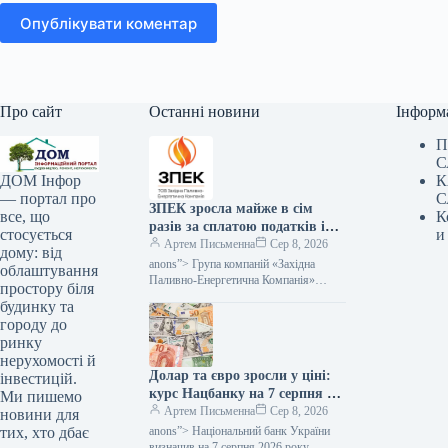
Опублікувати коментар
Про сайт
Останні новини
Інформ
П
С
К
ДОМ Інфор
С
— портал про
ЗПЕК зросла майже в сім
К
все, що
разів за сплатою податків і
и
стосується
обов’язкових платежів —
Артем Письменна
Сер 8, 2026
дому: від
Мінфін
anons”> Група компаній «Західна
облаштування
Паливно-Енергетична Компанія»
простору біля
(ЗПЕК) за підсумками першого
будинку та
півріччя 2026 року майже у сім разів
городу до
збільшила обсяг сплачених…
ринку
нерухомості й
Долар та євро зросли у ціні:
інвестицій.
курс Нацбанку на 7 серпня —
Ми пишемо
Мінфін
Артем Письменна
Сер 8, 2026
новини для
anons”> Національний банк України
тих, хто дбає
визначив на 7 серпня 2026 року