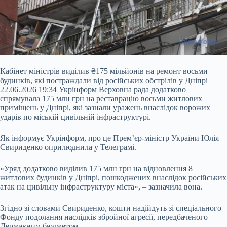
Кабінет міністрів виділив ₴175 мільйонів на ремонт восьми
будинків, які постраждали від російських обстрілів у Дніпрі
22.06.2026 19:34 Укрінформ Верховна рада додатково
спрямувала 175 млн грн на реставрацію восьми житлових
приміщень у Дніпрі, які зазнали уражень внаслідок ворожих
ударів по міській цивільній інфраструктурі.
Як інформує Укрінформ, про це Прем’єр-міністр України Юлія
Свириденко оприлюднила у Телеграмі.
«Уряд додатково виділив 175 млн грн на відновлення 8
житлових
будинків у Дніпрі, пошкоджених внаслідок російських
атак на цивільну інфраструктуру міста», – зазначила вона.
Згідно зі словами Свириденко, кошти надійдуть зі спеціального
Фонду подолання наслідків збройної агресії, передбаченого
Державним бюджетом.