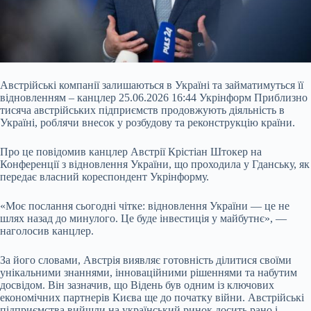
Австрійські компанії залишаються в Україні та займатимуться її
відновленням – канцлер 25.06.2026 16:44 Укрінформ Приблизно
тисяча австрійських підприємств продовжують діяльність в
Україні, роблячи внесок у розбудову та реконструкцію країни.
Про це повідомив канцлер Австрії Крістіан Штокер на
Конференції з відновлення України, що проходила у Гданську, як
передає власний кореспондент Укрінформу.
«Моє послання сьогодні чітке: відновлення України — це не
шлях назад до минулого. Це буде
інвестиція у майбутнє», —
наголосив канцлер.
За його словами, Австрія виявляє готовність ділитися своїми
унікальними знаннями, інноваційними рішеннями та набутим
досвідом. Він зазначив, що Відень був одним із ключових
економічних партнерів Києва ще до початку війни. Австрійські
підприємства вийшли на український ринок досить рано і