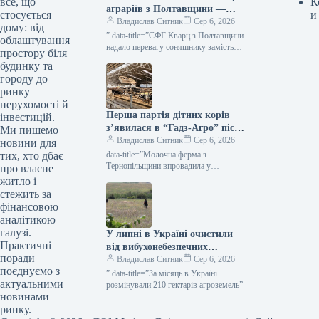
К
все, що
аграріїв з Полтавщини —
и
стосується
КУРКУЛЬ
Владислав Ситник
Сер 6, 2026
дому: від
” data-title=”СФГ Кварц з Полтавщини
облаштування
надало перевагу соняшнику замість
простору біля
сої”
будинку та
городу до
ринку
нерухомості й
Перша партія дітних корів
інвестицій.
з’явилася в “Гадз-Агро” після
Ми пишемо
імплантації ембріонів від ЕКЗ
Владислав Ситник
Сер 6, 2026
новини для
— КУРКУЛЬ
data-title=”Молочна ферма з
тих, хто дбає
Тернопільщини впровадила у
про власне
виробництво підсадку IVF-ембріонів”
житло і
стежить за
фінансовою
аналітикою
галузі.
У липні в Україні очистили
Практичні
від вибухонебезпечних
поради
предметів додаткові 210
Владислав Ситник
Сер 6, 2026
поєднуємо з
гектарів аграрних угідь —
” data-title=”За місяць в Україні
актуальними
KURKUL
розмінували 210 гектарів агроземель”
новинами
ринку.