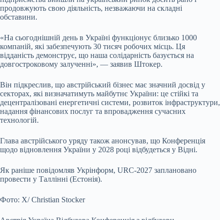
продовжують свою діяльність, незважаючи на складні
обставини.
«На сьогоднішній день в Україні функціонує близько 1000
компаній, які забезпечують 30 тисяч робочих місць. Ця
відданість демонструє, що наша солідарність базується на
довгостроковому залученні», — заявив Штокер.
Він підкреслив, що австрійський бізнес має значний досвід у
секторах, які визначатимуть майбутнє України: це стійкі та
децентралізовані енергетичні системи, розвиток інфраструктури,
надання фінансових послуг та впровадження сучасних
технологій.
Глава австрійського уряду також анонсував, що Конференція
щодо відновлення України у 2028 році відбудеться у Відні.
Як раніше повідомляв Укрінформ, URC-2027 заплановано
провести у Таллінні (Естонія).
Фото: Х/ Christian Stocker