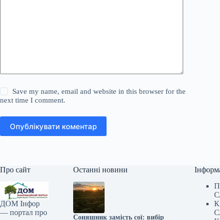
Save my name, email and website in this browser for the
next time I comment.
Опублікувати коментар
Про сайт
Останні новини
Інформ
П
С
К
ДОМ Інфор
С
— портал про
Соняшник замість сої: вибір