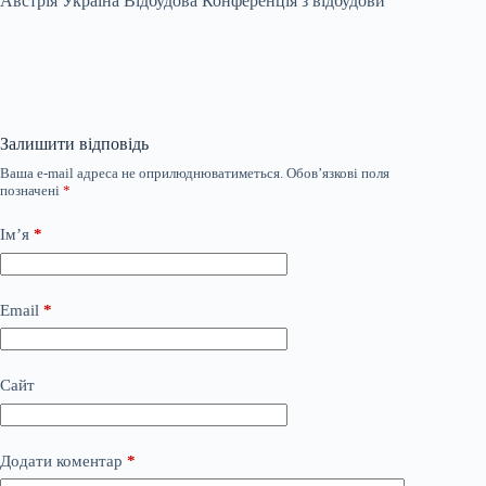
Австрія Україна Відбудова Конференція з відбудови
Залишити відповідь
Ваша e-mail адреса не оприлюднюватиметься.
Обов’язкові поля
позначені
*
Ім’я
*
Email
*
Сайт
Додати коментар
*