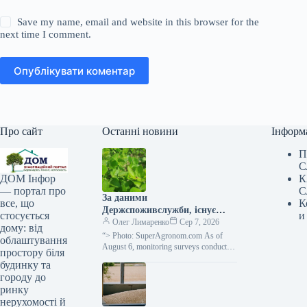
Save my name, email and website in this browser for the
next time I comment.
Опублікувати коментар
Про сайт
Останні новини
Інформ
П
С
К
ДОМ Інфор
С
— портал про
За даними
К
все, що
Держспоживслужби, існує
и
стосується
небезпека поширення
Олег Лимаренко
Сер 7, 2026
дому: від
павутинного кліща —
“> Photo: SuperAgronom.com As of
облаштування
SuperAgronom.com
August 6, monitoring surveys conducted
простору біля
in basic farms of the Ivano-Frankivsk
будинку та
region have shown that…
городу до
ринку
нерухомості й