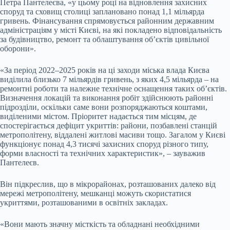
Петра Пантелеєва, «у цьому році на відновлення захисних
споруд та сховищ столиці заплановано понад 1,1 мільярда
гривень. Фінансування спрямовується районним державним
адміністраціям у місті Києві, на які покладено відповідальність
за будівництво, ремонт та облаштування об’єктів цивільної
оборони».
«За період 2022–2025 років на ці заходи міська влада Києва
виділила близько 7 мільярдів гривень, з яких 4,5 мільярда – на
ремонтні роботи та належне технічне оснащення таких об’єктів.
Визначення локацій та виконання робіт здійснюють районні
підрозділи, оскільки саме вони розпоряджаються коштами,
виділеними містом. Пріоритет надається тим місцям, де
спостерігається дефіцит укриттів: райони, позбавлені станцій
метрополітену, віддалені житлові масиви тощо. Загалом у Києві
функціонує понад 4,3 тисячі захисних споруд різного типу,
форми власності та технічних характеристик», – зауважив
Пантелеєв.
Він підкреслив, що в мікрорайонах, розташованих далеко від
мережі метрополітену, мешканці можуть скористатися
укриттями, розташованими в освітніх закладах.
«Вони мають значну місткість та обладнані необхідними