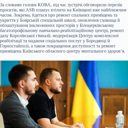
За словами голови КОВА, під час зустрічі обговорили перелік
проєктів, які ASB планує втілити на Київщині вже найближчим
часом. Зокрема, йдеться про ремонт спальних приміщень та
укриття у Боярській спеціальній школі, оновлення сховища й
облаштування інклюзивних просторів у Білоцерківському
багатопрофільному навчально-реабілітаційному центрі, ремонт
даху Королівської гімназії, модернізація Центру комплексної
реабілітації та надання соціальних послуг у Бородянці й
Горностайполі, а також покращення доступності та ремонт
приміщень Київського обласного центру ментального здоров’я.