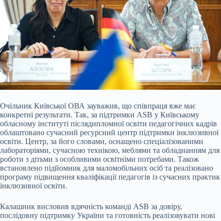
Очільник Київської ОВА зауважив, що співпраця вже має
конкретні результати. Так, за підтримки ASB у Київському
обласному інституті післядипломної освіти педагогічних кадрів
облаштовано сучасний ресурсний центр підтримки інклюзивної
освіти. Центр, за його словами, оснащено спеціалізованими
лабораторіями, сучасною технікою, меблями та обладнанням для
роботи з дітьми з особливими освітніми потребами. Також
встановлено підйомник для маломобільних осіб та реалізовано
програму підвищення кваліфікації педагогів із сучасних практик
інклюзивної освіти.
Калашник висловив вдячність команді ASB за довіру,
послідовну підтримку України та готовність реалізовувати нові