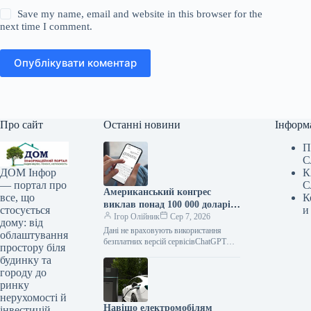
Save my name, email and website in this browser for the
next time I comment.
Опублікувати коментар
Про сайт
Останні новини
Інформ
П
С
К
ДОМ Інфор
С
— портал про
Американський конгрес
К
все, що
виклав понад 100 000 доларів
и
стосується
на ChatGPT.
Ігор Олійник
Сер 7, 2026
дому: від
Дані не враховують використання
облаштування
безплатних версій сервісівChatGPT
простору біля
зайняв позицію найпопулярнішого
будинку та
інструменту штучного інтелекту в
городу до
американському Конгресі. На
ринку
розробку
нерухомості й
Навіщо електромобілям
інвестицій.