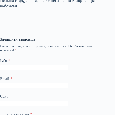
Польща Відбудова Відновлення України Конференція з
відбудови
Залишити відповідь
Ваша e-mail адреса не оприлюднюватиметься.
Обов’язкові поля
позначені
*
Ім’я
*
Email
*
Сайт
Додати коментар
*