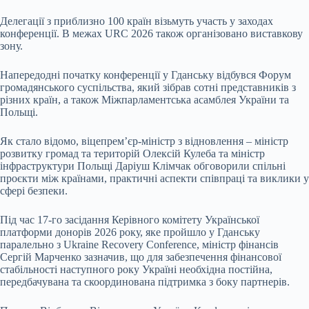
Делегації з приблизно 100 країн візьмуть участь у заходах
конференції. В межах URC 2026 також організовано виставкову
зону.
Напередодні початку конференції у Гданську відбувся Форум
громадянського суспільства, який зібрав сотні представників з
різних країн, а також Міжпарламентська асамблея України та
Польщі.
Як стало відомо, віцепрем’єр-міністр з відновлення – міністр
розвитку громад та територій Олексій Кулеба та міністр
інфраструктури Польщі Даріуш Клімчак обговорили спільні
проєкти між країнами, практичні аспекти співпраці та виклики у
сфері безпеки.
Під час 17-го засідання Керівного комітету Української
платформи донорів 2026 року, яке пройшло у Гданську
паралельно з Ukraine Recovery Conference, міністр фінансів
Сергій Марченко зазначив, що для забезпечення фінансової
стабільності наступного року Україні необхідна постійна,
передбачувана та скоординована підтримка з боку партнерів.