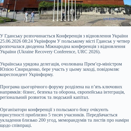
У Гданську розпочинається Конференція з відновлення України
25.06.2026 08:24 Укрінформ У польському місті Гданськ у четвер
розпочалася дводенна Міжнародна конференція з відновлення
України (Ukraine Recovery Conference, URC 2026).
Українська урядова делегація, очолювана Прем’єр-міністром
Юлією Свириденко, бере участь у цьому заході, повідомляє
кореспондент Укрінформу.
Програма цьогорічного форуму розділена на п’ять ключових
напрямків: бізнес, безпека та оборона, європейська
інтеграція,
регіональний розвиток та людський капітал.
Організатори конференції з польського боку очікують
присутності приблизно 5 тисяч учасників. Передбачається
укладення близько 200 угод, меморандумів та листів про наміри
щодо співпраці.