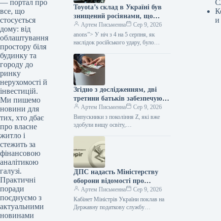
С
— портал про
Toyota’s склад в Україні був
К
все, що
знищений росіянами, що
и
стосується
може призвести до затримок у
Артем Письменна
Сер 9, 2026
дому: від
постачанні запчастин, за
anons”> У ніч з 4 на 5 серпня, як
облаштування
даними Мінфіну.
наслідок російського удару, було
простору біля
ліквідовано склад із запасними
будинку та
елементами та супутньою…
городу до
ринку
нерухомості й
Згідно з дослідженням, дві
інвестицій.
третини батьків забезпечують
Ми пишемо
фінансову підтримку своїх
Артем Письменна
Сер 9, 2026
новини для
дорослих дітей з покоління Z.
Випускники з покоління Z, які вже
тих, хто дбає
здобули вищу освіту,
про власне
працевлаштувалися чи активно
житло і
шукають своє перше місце роботи, не
стежить за
завжди досягають…
фінансовою
аналітикою
галузі.
ДПС надасть Міністерству
Практичні
оборони відомості про
поради
чоловіків віком від 18 до 60
Артем Письменна
Сер 9, 2026
поєднуємо з
років для уточнення даних
Кабінет Міністрів України поклав на
актуальними
військового обліку,
Державну податкову службу
новинами
відповідальність щодо передачі
повідомило Міністерство