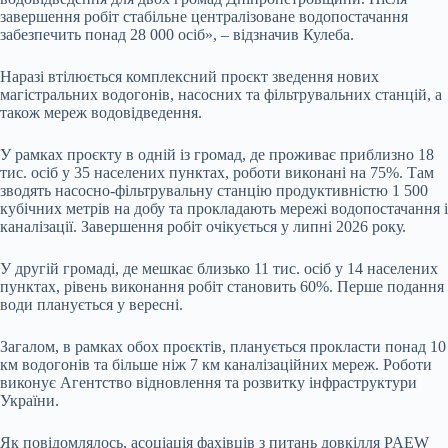
завершення робіт стабільне централізоване водопостачання
забезпечить понад 28 000 осіб», – відзначив Кулеба.
Наразі втілюється комплексний проєкт зведення нових
магістральних водогонів, насосних та фільтрувальних станцій, а
також мереж водовідведення.
У рамках проєкту в одній із громад, де проживає приблизно 18
тис. осіб у 35 населених пунктах, роботи виконані на 75%. Там
зводять насосно-фільтрувальну станцію продуктивністю 1 500
кубічних метрів на добу та прокладають мережі водопостачання і
каналізації. Завершення робіт очікується у липні 2026 року.
У другій громаді, де мешкає близько 11 тис. осіб у 14 населених
пунктах, рівень виконання робіт становить 60%. Перше подання
води планується у вересні.
Загалом, в рамках обох проєктів, планується прокласти понад 10
км водогонів та більше ніж 7 км каналізаційних мереж. Роботи
виконує Агентство відновлення та розвитку інфраструктури
України.
Як повідомлялось, асоціація фахівців з питань довкілля PAEW