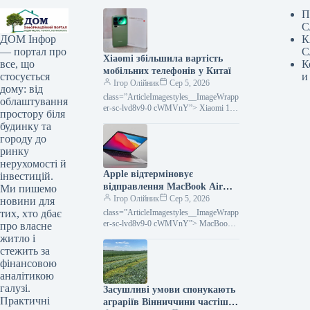
П
С
К
ДОМ Інфор
С
— портал про
Xiaomi збільшила вартість
К
все, що
мобільних телефонів у Китаї
и
стосується
Ігор Олійник
Сер 5, 2026
дому: від
class=”ArticleImagestyles__ImageWrapp
облаштування
er-sc-lvd8v9-0 cWMVnY”> Xiaomi 17
простору біля
Pro MaxКитайський технологічний
будинку та
гігант Xiaomi, починаючи з 2 серпня,
городу до
запровадив нові, вищі ціни
ринку
нерухомості й
Apple відтерміновує
інвестицій.
відправлення MacBook Air
Ми пишемо
через нестачу мікросхем
Ігор Олійник
Сер 5, 2026
новини для
пам’яті
class=”ArticleImagestyles__ImageWrapp
тих, хто дбає
er-sc-lvd8v9-0 cWMVnY”> MacBook
про власне
AirЧерез глобальний дефіцит
житло і
мікросхем пам’яті Apple зіткнулася з
стежить за
обмеженою кількістю MacBook Air.
фінансовою
аналітикою
галузі.
Засушливі умови спонукають
Практичні
аграріїв Вінниччини частіше