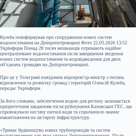
Кулеба поінформував про спорудження нових систем
водопостачання на Дніпропетровщині Фото 22.05.2026 13:52
Укрінформ Понад 28 тисяч мешканців отримають надійне
централізоване водопостачання після завершення зведення
нових систем водопостачання та водовідведення для двох
об’єднань громадян на Дніпропетровщині.
Про це у Телеграмі повідомив віцепрем’єр-міністр з питань
відновлення та розвитку громад і територій Олексій Кулеба,
передає Укрінформ.
За його словами, забезпечення водою для регіону
залишається
пріоритетним завданням після руйнування Каховської ГЕС, що
спровокувало нестачу питної води та спричинило значне
навантаження на застарілу інфраструктуру.
«Триває будівництво нових трубопроводів та систем
водовідведення для двох громад Дніпропетровщини. Після