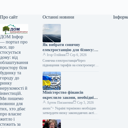
Про сайт
Останні новини
Інформ
ДОМ Інфор
— портал про
Як вибрати сонячну
все, що
електростанцію для бізнесу: 5
стосується
частіших помилок
Ігор Олійник
Сер 6, 2026
дому: від
Сонячна електростанціяЧерез
облаштування
підвищення тарифів на електроенергію
простору біля
та загрози перебоїв з постачанням,
будинку та
український бізнес все активніше
городу до
вкладає кошти у власні джерела
ринку
нерухомості й
Міністерство фінансів
інвестицій.
окреслило закони, необхідні
Ми пишемо
Україні для прогресу на
Артем Письменна
Сер 5, 2026
новини для
шляху до членства в
anons”> Україні терміново необхідно
тих, хто дбає
Європейському Союзі.
затвердити низку законодавчих актів,
про власне
від яких залежить подальший прогрес
житло і
на шляху до інтеграції в Європейський
стежить за
Союз. Про це…