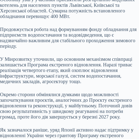
котелень для населених пунктів Львівської, Київської та
Херсонської областей. Сумарна потужність встановленого
обладнання перевищує 400 МВт.
Продовжується робота над формуванням фонду обладнання для
підприємств водопостачання та водовідведення, що є
надзвичайно важливим для стабільного проходження зимового
періоду.
У Мінрозвитку уточнили, що основним механізмом співпраці
залишається Програма екстреного відновлення. Наразі триває
реалізація четвертого етапу, який охоплює відновлення
інфраструктури, морської галузі, систем водопостачання,
медичних закладів, агросектору тощо.
Окремо сторони обмінялися думками щодо можливості
започаткування проєктів, аналогічних до Проєкту екстреного
відновлення та реконструкції, у майбутньому. Поточний довів
свою результативність у швидкому реагуванні на потреби
громад, проте його дія завершується у березні 2027 року.
Як зазначалося раніше, уряд Японії активно надає підтримку у
відновленні України через грантову Програму екстреного