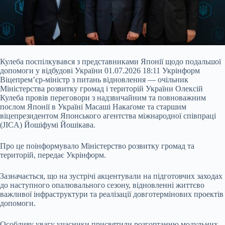
Кулеба поспілкувався з представниками Японії щодо подальшої
допомоги у відбудові України 01.07.2026 18:11 Укрінформ
Віцепрем’єр-міністр з питань відновлення — очільник
Міністерства розвитку громад і територій України Олексій
Кулеба провів переговори з надзвичайним та повноважним
послом Японії в Україні Масаші Накаґоме та старшим
віцепрезидентом Японського агентства міжнародної співпраці
(JICA) Йошіфумі Йошікава.
Про це поінформувало Міністерство розвитку громад та
територій, передає Укрінформ.
Зазначається, що на зустрічі акцентували на підготовчих заходах
до наступного опалювального сезону, відновленні життєво
важливої інфраструктури та реалізації довготермінових проектів
допомоги.
Особливу увагу учасники присвятили розгортанню модульних