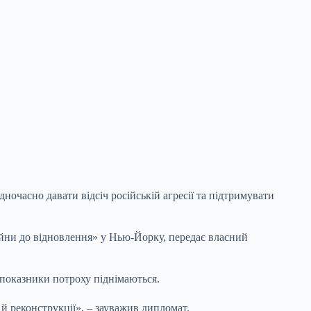
ночасно давати відсіч російській агресії та підтримувати
йни до відновлення» у Нью-Йорку, передає власний
і показники потроху піднімаються.
 й реконструкції», – зауважив дипломат.