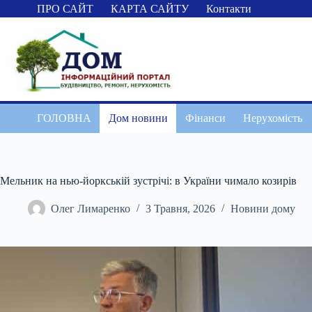
Перейти
ПРО САЙТ
КАРТА САЙТУ
Контакти
до
вмісту
ГОЛОВНА
Дом новини
Фінанси
Нерухомість
Мельник на нью-йоркській зустрічі: в України чимало козирів
Олег Лимаренко
3 Травня, 2026
Новини дому