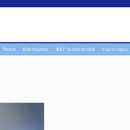
Ринок
Біля будинку
ЖКГ та благоустрій
Сад та город