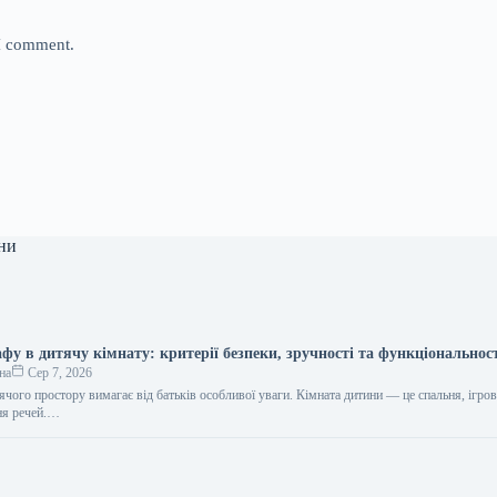
 I comment.
ни
у в дитячу кімнату: критерії безпеки, зручності та функціональнос
на
Сер 7, 2026
ого простору вимагає від батьків особливої уваги. Кімната дитини — це спальня, ігров
ння речей.…