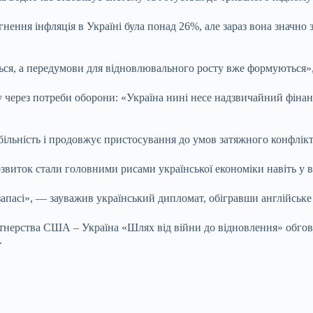
ння інфляція в Україні була понад 26%, але зараз вона значно з
ься, а передумови для відновлювального росту вже формуються»,
у через потреби оборони: «Україна нині несе надзвичайний фіна
ільність і продовжує пристосування до умов затяжного конфлікту
озвиток стали головними рисами української економіки навіть у 
 запасі», — зауважив український дипломат, обігравши англійське
тнерства США – Україна «Шлях від війни до відновлення» обгов
.