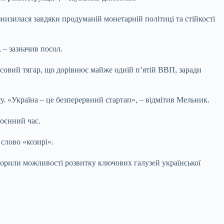
низилася завдяки продуманій монетарній політиці та стійкості
 – зазначив посол.
нсовий тягар, що дорівнює майже одній п’ятій ВВП, заради
. «Україна – це безперервний стартап», – відмітив Мельник.
воєнний час.
 слово «козирі».
орили можливості розвитку ключових галузей української