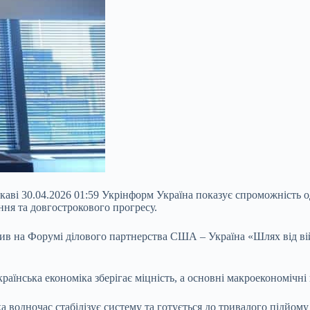
каві 30.04.2026 01:59 Укрінформ Україна показує спроможність од
ня та довгострокового прогресу.
в на Форумі ділового партнерства США – Україна «Шлях від ві
раїнська економіка зберігає міцність, а основні макроекономічн
а водночас стабілізує систему та готується до тривалого підйому