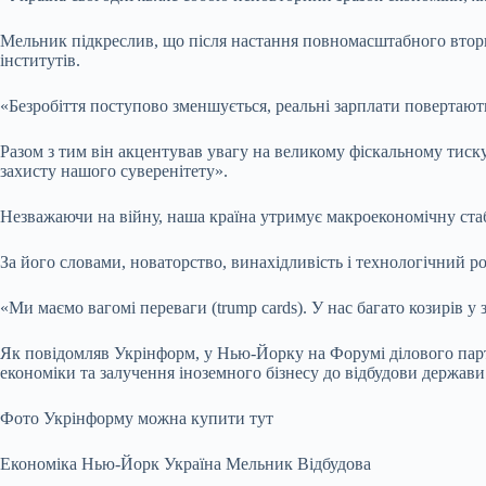
Мельник підкреслив, що після настання повномасштабного вторгне
інститутів.
«Безробіття поступово зменшується, реальні зарплати повертают
Разом з тим він акцентував увагу на великому фіскальному тиск
захисту нашого суверенітету».
Незважаючи на війну, наша країна утримує макроекономічну стаб
За його словами, новаторство, винахідливість і технологічний р
«Ми маємо вагомі переваги (trump cards). У нас багато козирів у
Як повідомляв Укрінформ, у Нью-Йорку на Форумі ділового пар
економіки та залучення іноземного бізнесу до відбудови держави
Фото Укрінформу можна купити тут
Економіка Нью-Йорк Україна Мельник Відбудова