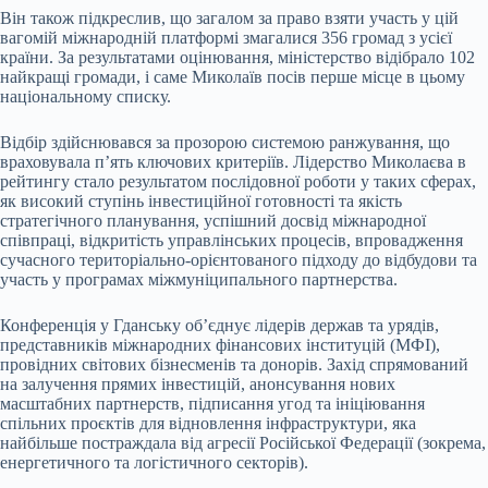
Він також підкреслив, що загалом за право взяти участь у цій
вагомій міжнародній платформі змагалися 356 громад з усієї
країни. За результатами оцінювання, міністерство відібрало 102
найкращі громади, і саме Миколаїв посів перше місце в цьому
національному списку.
Відбір здійснювався за прозорою системою ранжування, що
враховувала п’ять ключових критеріїв. Лідерство Миколаєва в
рейтингу стало результатом послідовної роботи у таких сферах,
як високий ступінь інвестиційної готовності та якість
стратегічного планування, успішний досвід міжнародної
співпраці, відкритість управлінських процесів, впровадження
сучасного територіально-орієнтованого підходу до відбудови та
участь у програмах міжмуніципального партнерства.
Конференція у Гданську об’єднує лідерів держав та урядів,
представників міжнародних фінансових інституцій (МФІ),
провідних світових бізнесменів та донорів. Захід спрямований
на залучення прямих інвестицій, анонсування нових
масштабних партнерств, підписання угод та ініціювання
спільних проєктів для відновлення інфраструктури, яка
найбільше постраждала від агресії Російської Федерації (зокрема,
енергетичного та логістичного секторів).