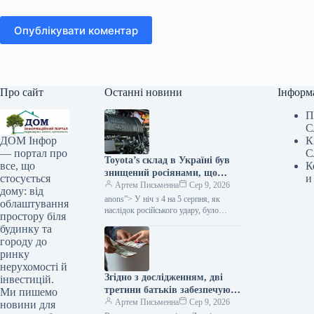
Опублікувати коментар
Про сайт
Останні новини
Інформ
П
С
К
ДОМ Інфор
С
— портал про
Toyota’s склад в Україні був
К
все, що
знищений росіянами, що
и
стосується
може призвести до затримок у
Артем Письменна
Сер 9, 2026
дому: від
постачанні запчастин, за
anons”> У ніч з 4 на 5 серпня, як
облаштування
даними Мінфіну.
наслідок російського удару, було
простору біля
ліквідовано склад із запасними
будинку та
елементами та супутньою…
городу до
ринку
нерухомості й
Згідно з дослідженням, дві
інвестицій.
третини батьків забезпечують
Ми пишемо
фінансову підтримку своїх
Артем Письменна
Сер 9, 2026
новини для