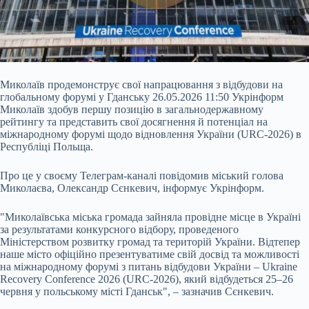
Миколаїв продемонструє свої напрацювання з відбудови на
глобальному форумі у Гданську 26.05.2026 11:50 Укрінформ
Миколаїв здобув першу позицію в загальнодержавному
рейтингу та представить свої досягнення й потенціал на
міжнародному форумі щодо відновлення України (URC-2026) в
Республіці Польща.
Про це у своєму Телеграм-каналі повідомив міський голова
Миколаєва, Олександр Сєнкевич, інформує Укрінформ.
"Миколаївська міська громада зайняла провідне місце в Україні
за результатами конкурсного
відбору, проведеного
Міністерством розвитку громад та територій України. Відтепер
наше місто офіційно презентуватиме свій досвід та можливості
на міжнародному форумі з питань відбудови України – Ukraine
Recovery Conference 2026 (URC-2026), який відбудеться 25–26
червня у польському місті Гданськ", – зазначив Сєнкевич.