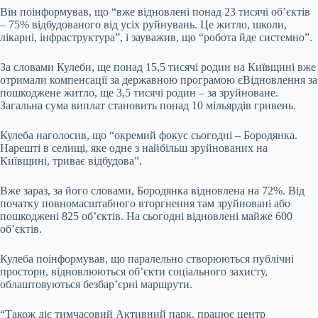
Він поінформував, що “вже відновлені понад 23 тисячі обʼєктів
– 75% відбудованого від усіх руйнувань. Це житло, школи,
лікарні, інфраструктура”, і зауважив, що “робота йде системно”.
За словами Кулеби, ще понад 15,5 тисячі родин на Київщині вже
отримали компенсації за державною програмою єВідновлення за
пошкоджене житло, ще 3,5 тисячі родин – за зруйноване.
Загальна сума виплат становить понад 10 мільярдів гривень.
Кулеба наголосив, що “окремий фокус сьогодні – Бородянка.
Нарешті в селищі, яке одне з найбільш зруйнованих на
Київщині, триває відбудова”.
Вже зараз, за його словами, Бородянка відновлена на 72%. Від
початку повномасштабного вторгнення там зруйновані або
пошкоджені 825 об’єктів. На сьогодні відновлені майже 600
обʼєктів.
Кулеба поінформував, що паралельно створюються публічні
простори, відновлюються об’єкти соціального захисту,
облаштовуються безбар’єрні маршрути.
“Також діє тимчасовий Активний парк, працює центр