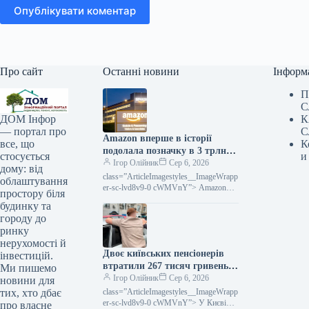
Опублікувати коментар
Про сайт
Останні новини
Інформ
П
С
К
ДОМ Інфор
С
— портал про
Amazon вперше в історії
К
все, що
подолала позначку в 3 трлн
и
стосується
доларів ринкової капіталізації
Ігор Олійник
Сер 6, 2026
дому: від
class=”ArticleImagestyles__ImageWrapp
облаштування
er-sc-lvd8v9-0 cWMVnY”> Amazon
простору біля
стала лідером за динамікою акцій
будинку та
серед компаній «великої
городу до
сімки»Amazon вперше досягла
ринку
ринкової
нерухомості й
Двоє київських пенсіонерів
інвестицій.
втратили 267 тисяч гривень,
Ми пишемо
передавши їх шахраям, що
Ігор Олійник
Сер 6, 2026
новини для
видавали себе за
class=”ArticleImagestyles__ImageWrapp
тих, хто дбає
співробітників СБУ.
er-sc-lvd8v9-0 cWMVnY”> У Києві
про власне