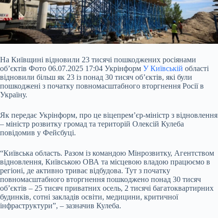
На Київщині відновили 23 тисячі пошкоджених росіянами
об’єктів Фото 06.07.2025 17:04 Укрінформ
У Київській
області
відновили більш як 23 із понад 30 тисяч об’єктів, які були
пошкоджені з початку повномасштабного вторгнення Росії в
Україну.
Як передає Укрінформ, про це віцепрем’єр-міністр з відновлення
– міністр розвитку громад та територій Олексій Кулеба
повідомив у Фейсбуці.
“Київська область. Разом із командою Мінрозвитку, Агентством
відновлення, Київською ОВА та
місцевою владою працюємо в
регіоні, де активно триває відбудова. Тут з початку
повномасштабного вторгнення пошкоджено понад 30 тисяч
об’єктів – 25 тисяч приватних осель, 2 тисячі багатоквартирних
будинків, сотні закладів освіти, медицини, критичної
інфраструктури”, – зазначив Кулеба.