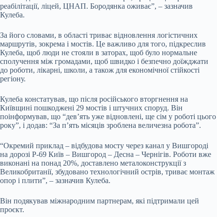
реабілітації, ліцей, ЦНАП. Бородянка оживає”, – зазначив
Кулеба.
За його словами, в області триває відновлення логістичних
маршрутів, зокрема і мостів. Це важливо для того, підкреслив
Кулеба, щоб люди не стояли в заторах, щоб було нормальне
сполучення між громадами, щоб швидко і безпечно доїжджати
до роботи, лікарні, школи, а також для економічної стійкості
регіону.
Кулеба констатував, що після російського вторгнення на
Київщині пошкоджені 29 мостів і штучних споруд. Він
поінформував, що “дев’ять уже відновлені, ще сім у роботі цього
року”, і додав: “За пʼять місяців зроблена величезна робота”.
“Окремий приклад – відбудова мосту через канал у Вишгороді
на дорозі Р-69 Київ – Вишгород – Десна – Чернігів. Роботи вже
виконані на понад 20%, доставлено металоконструкції з
Великобританії, збудовано технологічний острів, триває монтаж
опор і плити”, – зазначив Кулеба.
Він подякував міжнародним партнерам, які підтримали цей
проєкт.