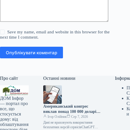
Save my name, email and website in this browser for the
next time I comment.
Опублікувати коментар
Про сайт
Останні новини
Інформ
П
С
К
ДОМ Інфор
С
— портал про
Американський конгрес
К
все, що
виклав понад 100 000 доларів
и
стосується
на ChatGPT.
Ігор Олійник
Сер 7, 2026
дому: від
Дані не враховують використання
облаштування
безплатних версій сервісівChatGPT
простору біля