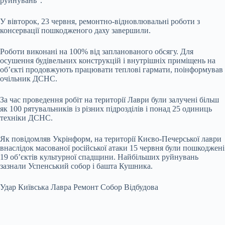
руйнувань".
У вівторок, 23 червня, ремонтно-відновлювальні роботи з
консервації пошкодженого даху завершили.
Роботи виконані на 100% від запланованого обсягу. Для
осушення будівельних конструкцій і внутрішніх приміщень на
об’єкті продовжують працювати теплові гармати, поінформував
очільник ДСНС.
За час проведення робіт на території Лаври були залучені більш
як 100 рятувальників із різних підрозділів і понад 25 одиниць
техніки ДСНС.
Як повідомляв Укрінформ, на території Києво-Печерської лаври
внаслідок масованої російської атаки 15 червня були пошкоджені
19 об’єктів культурної спадщини. Найбільших руйнувань
зазнали Успенський собор і башта Кушника.
Удар Київська Лавра Ремонт Собор Відбудова