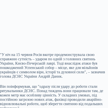
"У ніч на 15 червня Росія вкотре продемонструвала свою
справжню
сутність – ударом по одній з головних святинь
України, Києво-Печерській лаврі. Тоді внаслідок атаки був
пошкоджений Успенський собор – місце, яке для мільйонів
українців є символом віри, історії та духовної сили", – зазначив
голова ДСНС України Андрій Даник.
Він поінформував, що "одразу після удару до роботи стали
рятувальники ДСНС. Понад тиждень вони працювали там, де
кожен метр має особливу цінність. У складних умовах, під
постійною загрозою нових атак, фахівці проводили аварійно-
відновлювальні роботи, щоб зберегти святиню від подальших