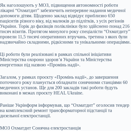
Як наголошують у МОЗ, підвищення автономності роботи
лікарні “Охматдит” забезпечить неперервне надання медичної
допомоги дітям. Щоденно заклад відвідує приблизно 650
пацієнтів різного віку, від малюків до підлітків, з усіх регіонів
України. Торік до фахівців поліклініки було здійснено понад 216
тисяч візитів. Протягом минулого року спеціалісти “Охматдиту”
провели 11,5 тисячі оперативних втручань, третина з яких були
надзвичайно складними, рідкісними та унікальними операціями.
Ці роботи були реалізовані в рамках спільної ініціативи
Міністерства охорони здоров’я України та Міністерства
енергетики під назвою «Промінь надії».
Загалом, у рамках проєкту «Промінь надії», до завершення
поточного року планується обладнати сонячними станціями 60
медичних установ. Ще для 200 закладів такі роботи будуть
виконані в межах проєкту HEAL Ukraine.
Раніше Укрінформ інформував, що “Охматдит” оголосив тендер
на комплексний ремонт трансформаторної підстанції та
дизельної електростанції.
МОЗ Охматдит Сонячна електростанція