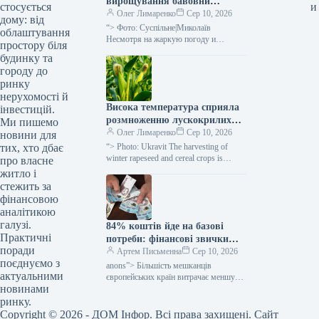
вирощування бавовни
и
стосується
потрібна розроблена
Олег Лимаренко
Сер 10, 2026
дому: від
технологія — розповідає
“> Фото: Суспільне|Миколаїв
облаштування
фермерка —
Несмотря на жаркую погоду и
простору біля
незначительное количество осадков,
SuperAgronom.com
будинку та
посевы хлопка в Николаевской
городу до
области хорошо развиваются. В
ринку
настоящее…
нерухомості й
Висока температура сприяла
інвестицій.
розмноженню лускокрилих
Ми пишемо
шкідників: посіви кукурудзи
Олег Лимаренко
Сер 10, 2026
новини для
та соняшнику під загрозою —
“> Photo: Ukravit The harvesting of
тих, хто дбає
SuperAgronom.com
winter rapeseed and cereal crops is
про власне
nearing completion, but farmers will still
житло і
have to…
стежить за
фінансовою
аналітикою
галузі.
84% коштів йде на базові
Практичні
потреби: фінансові звички
поради
українців та їхні прагнення до
Артем Письменна
Сер 10, 2026
поєднуємо з
змін — Мінфін
anons”> Більшість мешканців
актуальними
європейських країн витрачає меншу
новинами
частку своїх заробітків на основні
потреби у порівнянні з українцями.
ринку.
Такий висновок зроблено…
Copyright © 2026 - ДОМ Інфор. Всі права захищені. Сайт