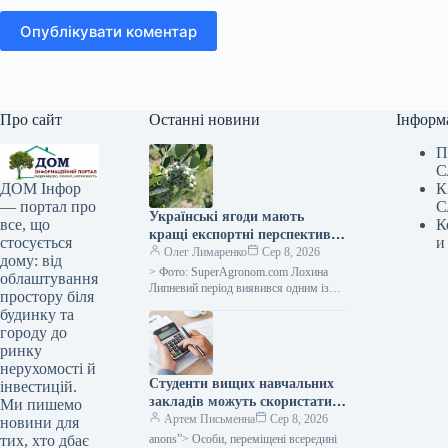
Опублікувати коментар
Про сайт
Останні новини
Інформ
П
С
К
ДОМ Інфор
С
— портал про
Українські ягоди мають
К
все, що
кращі експортні перспективи,
и
стосується
однак слід зважати на
Олег Лимаренко
Сер 8, 2026
дому: від
оновлені нормативні вимоги
> Фото: SuperAgronom.com Лохина
облаштування
— SuperAgronom.com
Липневий період виявився одним із
простору біля
найважливіших для аграрного сектору
будинку та
України, що спеціалізується на
городу до
вирощуванні ягід. Саме…
ринку
нерухомості й
Студенти вищих навчальних
інвестицій.
закладів можуть скористатися
Ми пишемо
податковою знижкою на
Артем Письменна
Сер 8, 2026
новини для
оренду помешкання: які
anons”> Особи, переміщені всередині
тих, хто дбає