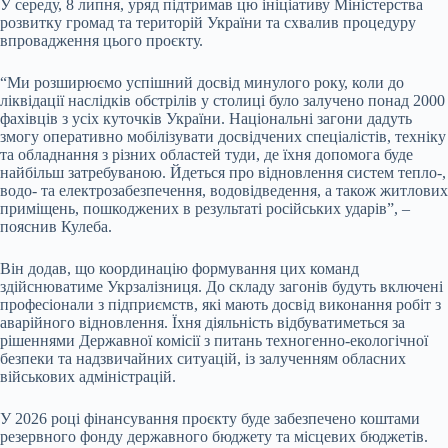
У середу, 8 липня, уряд підтримав цю ініціативу Міністерства
розвитку громад та територій України та схвалив процедуру
впровадження цього проєкту.
“Ми розширюємо успішний досвід минулого року, коли до
ліквідації наслідків обстрілів у столиці було залучено понад 2000
фахівців з усіх куточків України. Національні загони дадуть
змогу оперативно мобілізувати досвідчених спеціалістів, техніку
та обладнання з різних областей туди, де їхня допомога буде
найбільш затребуваною. Йдеться про відновлення систем тепло-,
водо- та електрозабезпечення, водовідведення, а також житлових
приміщень, пошкоджених в результаті російських ударів”, –
пояснив Кулеба.
Він додав, що координацію формування цих команд
здійснюватиме Укрзалізниця. До складу загонів будуть включені
професіонали з підприємств, які мають досвід виконання робіт з
аварійного відновлення. Їхня діяльність відбуватиметься за
рішеннями Державної комісії з питань техногенно-екологічної
безпеки та надзвичайних ситуацій, із залученням обласних
військових адміністрацій.
У 2026 році фінансування проєкту буде забезпечено коштами
резервного фонду державного бюджету та місцевих бюджетів.