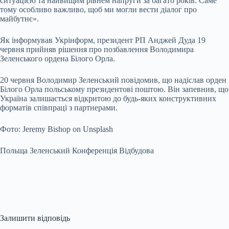
ситуацією та найвищим рівнем напруги за багато років. Саме
тому особливо важливо, щоб ми могли вести діалог про
майбутнє».
Як інформував Укрінформ, президент РП Анджей Дуда 19
червня прийняв рішення про позбавлення Володимира
Зеленського ордена Білого Орла.
20 червня Володимир Зеленський повідомив, що надіслав орден
Білого Орла польському президентові поштою. Він запевнив, що
Україна залишається відкритою до будь-яких конструктивних
форматів співпраці з партнерами.
Фото: Jeremy Bishop on Unsplash
Польща Зеленський Конференція Відбудова
Залишити відповідь