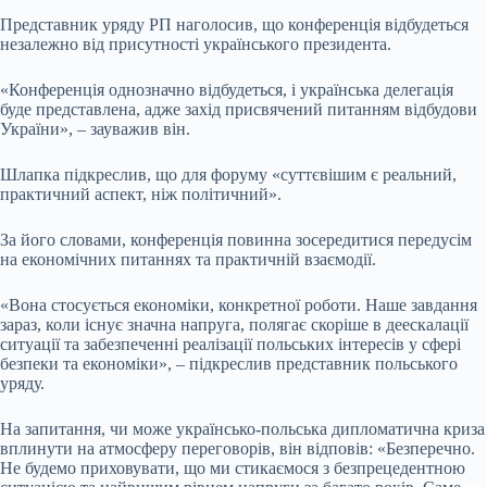
Представник уряду РП наголосив, що конференція відбудеться
незалежно від присутності українського президента.
«Конференція однозначно відбудеться, і українська делегація
буде представлена, адже захід присвячений питанням відбудови
України», – зауважив він.
Шлапка підкреслив, що для форуму «суттєвішим є реальний,
практичний аспект, ніж політичний».
За його словами, конференція повинна зосередитися передусім
на економічних питаннях та практичній взаємодії.
«Вона стосується економіки, конкретної роботи. Наше завдання
зараз, коли існує значна напруга, полягає скоріше в деескалації
ситуації та забезпеченні реалізації польських інтересів у сфері
безпеки та економіки», – підкреслив представник польського
уряду.
На запитання, чи може українсько-польська дипломатична криза
вплинути на атмосферу переговорів, він відповів: «Безперечно.
Не будемо приховувати, що ми стикаємося з безпрецедентною