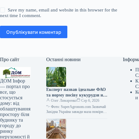
Save my name, email and website in this browser for the
next time I comment.
Опублікувати коментар
Про сайт
Останні новини
Інформ
П
С
К
ДОМ Інфор
С
— портал про
Експерт назвав ідеальне ФАО
К
все, що
та норму посіву кукурудзи на
и
стосується
силос для західного регіону
Олег Лимаренко
Сер 6, 2026
дому: від
України — SuperAgronom.com
“> Фото: SuperAgronom.com Зазвичай
облаштування
Західна Україна завжди мала помірний
простору біля
клімат, з достатніми опадами,
будинку та
вважалася зоною належного
городу до
зволоження, відповідно в цьому…
ринку
нерухомості й