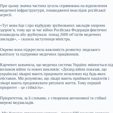
При цьому значна частина зусиль спрямована на відновлення
медичної інфраструктури, пошкодженої внаслідок російської
агресії.
«Тут мова йде і про відбудову зруйнованих закладів охорони
здоров’я, тому що за час війни Російська Федерація фактично
пошкодила або зруйнувала понад 2600 об’єктів медичних
закладів», – сказала заступниця міністра.
Окремо вона підкреслила важливість розвитку людського
капіталу та підтримки медичних працівників.
Карчевич зазначила, що медична система України змінюється під
впливом війни та нових викликів: «Досвід війни показав, що
українські лікарні мають працювати незалежно від будь-яких
обставин. Ми розуміємо, що лікарі мають приймати пацієнтів і
лікарі мають продовжувати рятувати життя. Тому перший
пріоритет – це стійкість».
Пріоритетом, за її словами, є створення автономної та стійкої
мережі медзакладів.