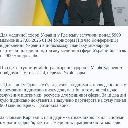
Для медичної сфери України у Гданську залучили понад $900
мільйонів 27.06.2026 01:04 Укрінформ Під час Конференції з
відновлення України в польському Гданську міжнародні
партнери погодили підтримку медичної сфери України більш як
на 900 млн доларів.
Про це заступниця міністра охорони здоров’я Марія Карчевич
повідомила у телеефірі, передає Укрінформ.
«Ці два дні у Гданську були досить плідними – проведено низку
перемовин, підписано низку документів, в тому числі щодо
залучення
підтримки, ресурсів для медичної сфери. За ці два дні
було підписано документів і залучено партнерств на суму понад
900 млн доларів», – розповіла вона.
За словами Карчевич, ця підтримка є важливою як для системи
охорони здоров’я, так і для медичних працівників та закладів.