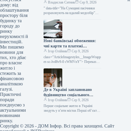
до кордону — КУРКУЛЬ
Владислав Ситник
Сер 9, 2026
дому: від
” data-title=”На Сумщині пасічники
облаштування
розраховують на вдалий медозбір”
простору біля
data-
будинку та
url=”https://kurkul.com/news/41861-na-
городу до
sumschini-pasichniki-rozrahovuyut-na-
ринку
vdaliy-medozbir”> На
нерухомості й
Нові банківські обмеження:
інвестицій.
чиї карти та платежі
Ми пишемо
заблокують уже цього місяця
Ігор Олійник
Сер 9, 2026
новини для
class=”ArticleImagestyles__ImageWrapp
тих, хто дбає
er-sc-lvd8v9-0 cWMVnY”> Переказ
про власне
коштів за допомогою карткиВід
житло і
середини серпня поточного року в
стежить за
Україні будуть запроваджені нові
фінансовою
аналітикою
галузі.
Де в Україні заплановано
Практичні
будівництво соціального
поради
житла: визначено перші п’ять
Ігор Олійник
Сер 9, 2026
поєднуємо з
населених пунктів
Перше соціальне житло в Україні
актуальними
зведуть у п’яти містах Перші об’єкти
новинами
соціального житла в Україні
заплановано збудувати у п’яти
ринку.
населених…
Copyright © 2026 - ДОМ Інфор. Всі права захищені. Сайт