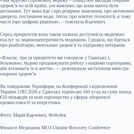
«Ми будуємо спроможну мережу – понад 600 закладів охорони
здоров’я по всій країні, але важливо, що вони мають бути
автономні. Тут мова йде і про резервне живлення, про автономні
джерела, постачання води, тепла, про новітні технології, в тому
числі іпро цифрові рішення», – пояснила Карчевич.
Серед пріоритетів вона також назвала доступність медичних
послуг та людиноцентричність медицини. І додала, що йдеться
про реабілітацію, ментальне здоров’я та підтримку ветеранів.
«Власне, про ці пріоритети ми говорили у Гданську і,
безумовно, будемо продовжувати роботу з нашими партнерами,
аби втілювати їх в життя», — резюмувала заступниця міністра
охорони здоров’я.
Як повідомляв Укрінформ, на Конференції з відновлення
України URC2026 у Гданську підписані 160 угод на суму понад
€10 мільярдів та нові партнерства у сферах оборонної
промисловості та енергетики.
Фото: Марія Карчевич, Фейсбук
Фінанси Медицина МОЗ Ukraine Recovery Conference