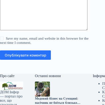
Save my name, email and website in this browser for the
next time I comment.
Опублікувати коментар
Про сайт
Останні новини
Інформ
П
С
К
ДОМ Інфор
С
— портал про
Медовий бізнес на Сумщині:
К
все, що
пасічник не боїться близькості
и
стосується