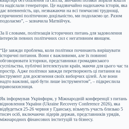
квартирі без опалення та світла, звичайні поляки зібрали кошти
та надіслали генератори. Це надзвичайно надихаюча історія, яка
дає впевненість, що, незважаючи на всі тимчасові труднощі,
спричинені політичною доцільністю, ми подолаємо це. Разом
подолаємо”, – зазначила Матвійчук.
За її словами, політизація історичних питань для задоволення
інтересів певних політичних сил є негативним явищем.
“Це завжди проблема, коли політики починають вирішувати
історичні питання. Вони є важливими, але їх повинні
обговорювати історики, представники громадянського
суспільства, публічні інтелектуали країн, маючи для цього час та
простір. Адже політики завжди перетворюють ці питання на
інструмент для досягнення своїх виборчих цілей. Але вони
надто важливі, щоб бути лише інструментом”, – підкреслила
правозахисниця.
Як інформував Укрінформ, у Міжнародній конференції з питань
відновлення України (Ukraine Recovery Conference 2026), яка
відбудеться 25-26 червня у Гданську, візьмуть участь близько 5
тисяч осіб, включаючи лідерів держав, представників урядів,
міжнародних фінансових інституцій та бізнесу.