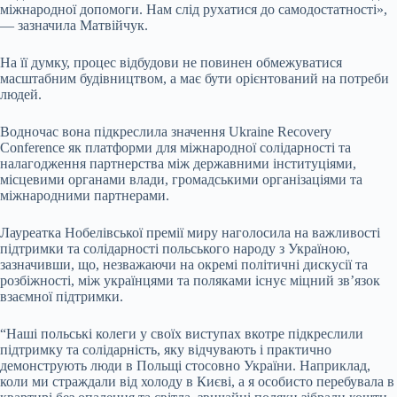
міжнародної допомоги. Нам слід рухатися до самодостатності»,
— зазначила Матвійчук.
На її думку, процес відбудови не повинен обмежуватися
масштабним будівництвом, а має бути орієнтований на потреби
людей.
Водночас вона підкреслила значення Ukraine Recovery
Conference як платформи для міжнародної солідарності та
налагодження партнерства між державними інституціями,
місцевими органами влади, громадськими організаціями та
міжнародними партнерами.
Лауреатка Нобелівської премії миру наголосила на важливості
підтримки та солідарності польського народу з Україною,
зазначивши, що, незважаючи на окремі політичні дискусії та
розбіжності, між українцями та поляками існує міцний зв’язок
взаємної підтримки.
“Наші польські колеги у своїх виступах вкотре підкреслили
підтримку та солідарність, яку відчувають і практично
демонструють люди в Польщі стосовно України. Наприклад,
коли ми страждали від холоду в Києві, а я особисто перебувала в