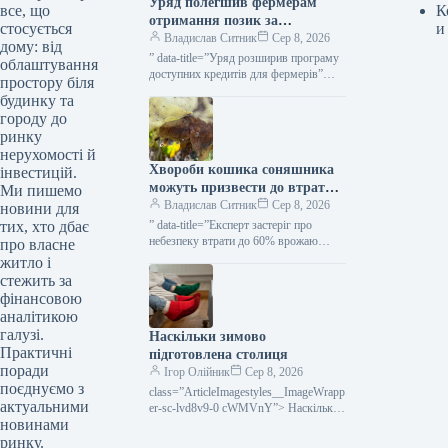
Уряд полегшив фермерам
К
все, що
отримання позик за
и
стосується
програмою «5-7-9%» для
Владислав Ситник
Сер 8, 2026
дому: від
посівної кампанії та
” data-title=”Уряд розширив програму
облаштування
господарських потреб —
доступних кредитів для фермерів”
простору біля
data-
KURKUL
будинку та
url=”https://kurkul.com/news/41873-
городу до
uryad-rozshiriv-programu-dostupnih-
ринку
kreditiv-dlya-fermeriv”>
нерухомості й
Хвороби кошика соняшника
інвестицій.
можуть призвести до втрати
Ми пишемо
до 60% врожаю — зазначає
Владислав Ситник
Сер 8, 2026
новини для
експерт — КУРКУЛЬ
” data-title=”Експерт застеріг про
тих, хто дбає
небезпеку втрати до 60% врожаю
про власне
соняшнику через гниття”
житло і
стежить за
фінансовою
аналітикою
галузі.
Наскільки зимово
Практичні
підготовлена столиця
поради
Ігор Олійник
Сер 8, 2026
поєднуємо з
class=”ArticleImagestyles__ImageWrapp
актуальними
er-sc-lvd8v9-0 cWMVnY”> Наскільки
новинами
столиця готова до зимиПлан з
відновлення пошкоджених у Києві
ринку.