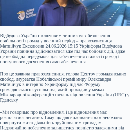
Відбудова України є ключовим чинником забезпечення
стабільності громад у воєнний період – правозахисниця
Матвійчук Ексклюзив 24.06.2026 15:15 Укрінформ Відбудова
України повинна здійснюватися вже під час бойових дій, адже
це необхідна передумова для забезпечення сталості громад і
поступового досягнення самозабезпечення.
Про це заявила правозахисниця, голова Центру громадянських
свобод, лауреатка Нобелівської премії миру Олександра
Матвійчук в інтерв’ю Укрінформу під час Форуму
громадянського
суспільства, який проходив у межах
Міжнародної конференції з питань відновлення України (URC) у
Гданську.
«Ми говоримо про відновлення, і це відновлення має
розпочатися негайно. Тому що для виживання нам необхідно
повернути життєдіяльність зруйнованим громадам.
Надзвичайно небезпечно залишатися повністю залежними від