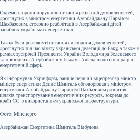
Окремо сторони порушили питання реалізації домовленостей,
досягнутих з міністром енергетики Азербайджану Парвізом
Шахбазовим, стосовно реабілітації в Азербайджані дітей
загиблих українських енергетиків.
Також були розглянуті питання виконання домовленостей,
досягнутих під час візиту української делегації до Баку, а також у
рамках зустрічей Президента України Володимира Зеленського
та президента Азербайджану Ільхама Алієва щодо співпраці в
енергетичній сфері.
Як інформував Укрінформ, раніше перший віцепрем’єр-міністр –
міністр енергетики Денис Шмигаль обговорював з міністром
енергетики Азербайджану Парвізом Шахбазовим розвиток
шляхів транспортування енергетичних ресурсів, зокрема до
країн ЄС, з використанням української інфраструктури.
Фото: Міненерго
Азербайджан Енергетика Шмигаль Відбудова