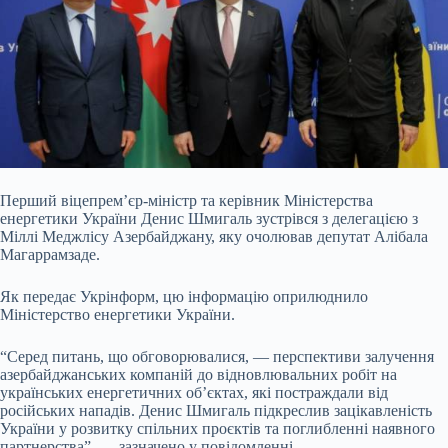
Перший віцепрем’єр-міністр та керівник Міністерства
енергетики України Денис Шмигаль зустрівся з делегацією з
Міллі Меджлісу Азербайджану, яку очолював депутат Алібала
Магаррамзаде.
Як передає Укрінформ, цю інформацію оприлюднило
Міністерство енергетики України.
“Серед питань, що обговорювалися, — перспективи залучення
азербайджанських компаній до
відновлювальних робіт на
українських енергетичних об’єктах, які постраждали від
російських нападів. Денис Шмигаль підкреслив зацікавленість
України у розвитку спільних проєктів та поглибленні наявного
партнерства”, — зазначено у повідомленні.