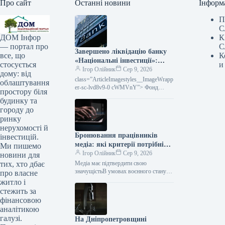
Про сайт
Останні новини
Інформ
П
С
К
ДОМ Інфор
С
— портал про
Завершено ліквідацію банку
К
все, що
«Національні інвестиції»:
и
стосується
Фонд гарантування припинив
Ігор Олійник
Сер 9, 2026
дому: від
виплати вкладникам
class=”ArticleImagestyles__ImageWrapp
облаштування
er-sc-lvd8v9-0 cWMVnY”> Фонд
простору біля
припинив виплати гарантованого
будинку та
відшкодуванняВ Україні остаточно
городу до
завершилась діяльність банку
ринку
нерухомості й
Бронювання працівників
інвестицій.
медіа: які критерії потрібні
Ми пишемо
редакції для статусу критично
Ігор Олійник
Сер 9, 2026
новини для
важливого підприємства
Медіа має підтвердити свою
тих, хто дбає
значущістьВ умовах воєнного стану
про власне
для збереження кадрового потенціалу
житло і
редакції змушені проходити складну
стежить за
процедуру визнання підприємства
фінансовою
аналітикою
галузі.
На Дніпропетровщині