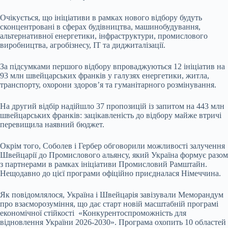
Очікується, що ініціативи в рамках нового відбору будуть
сконцентровані в сферах будівництва, машинобудування,
альтернативної енергетики, інфраструктури, промислового
виробництва, агробізнесу, ІТ та диджиталізації.
За підсумками першого відбору впроваджуються 12 ініціатив на
93 млн швейцарських франків у галузях енергетики, житла,
транспорту, охорони здоров’я та гуманітарного розмінування.
На другий відбір надійшло 37 пропозицій із запитом на 443 млн
швейцарських франків: зацікавленість до відбору майже втричі
перевищила наявний бюджет.
Окрім того, Соболев і Гербер обговорили можливості залучення
Швейцарії до Промислового альянсу, який Україна формує разом
з партнерами в рамках ініціативи Промисловий Рамштайн.
Нещодавно до цієї програми офіційно приєдналася Німеччина.
Як повідомлялося, Україна і Швейцарія завізували Меморандум
про взаєморозуміння, що дає старт новій масштабній програмі
економічної стійкості «Конкурентоспроможність для
відновлення України 2026-2030». Програма охопить 10 областей