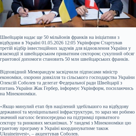
Швейцарія надає ще 50 мільйонів франків на ініціативи з
відбудови в Україні 01.05.2026 12:05 Укрінформ Стартував
третій відбір інвестиційних задумів для відновлення України у
взаємодії зі швейцарським приватним сектором; сукупний обсяг
грантової допомоги становить 50 млн швейцарських франків.
Відповідний Меморандум засвідчили підписами міністр
економіки, охорони довкілля та сільського господарства України
Олексій Соболев та делегат Федеральної ради Швейцарії з
питань України Жак Гербер,
інформує Укрінформ, посилаючись
на Мінекономіки.
«Якщо минулий етап був націлений здебільшого на відбудову
державної та муніципальної інфраструктури, то зараз ми робимо
значний наголос безпосередньо на підтримці приватного
сектору та ринкових механізмах. У тандемі з Мінекономіки цю
грантову програму в Україні координуватиме також
Ukraineinvest«, – акцентував Соболев.