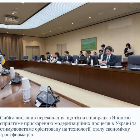
Сибіга висловив переконання, що тісна співпраця з Японією
сприятиме прискоренню модернізаційних процесів в Україні та
стимулюватиме орієнтовану на технології, сталу економічну
трансформацію.