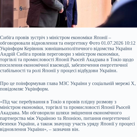
Сибіга провів зустріч з міністром економіки Японії –
обговорювали відновлення та енергетику Фото 01.07.2026 10:12
Укрінформ Керівник зовнішньополітичного відомства України
Андрій Сибіга провів переговори з міністром економіки,
торгівлі та промисловості Японії Рьосей Акадзава в Токіо щодо
посилення економічної взаємодії, забезпечення енергетичної
стабільності та ролі Японії у процесі відбудови України.
Про це поінформував глава МЗС України у соціальній мережі X,
повідомляє Укрінформ.
«Під час
перебування в Токіо я провів плідну розмову з
міністром економіки, торгівлі та промисловості Японії Рьосей
Акадзава. Ми обговорили шляхи зміцнення економічного
партнерства між Україною та Японією, питання енергетичної
безпеки України, а також значущу участь уряду Японії у процесі
відновлення України», – зазначив він.