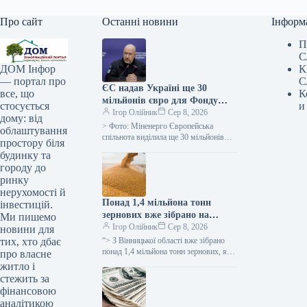
Про сайт
Останні новини
Інформ
П
С
К
ДОМ Інфор
С
— портал про
ЄС надав Україні ще 30
К
все, що
мільйонів євро для Фонду
и
стосується
підтримки енергетики
Ігор Олійник
Сер 8, 2026
дому: від
> Фото: Міненерго Європейська
облаштування
спільнота виділила ще 30 мільйонів
простору біля
євро для Фонду допомоги
будинку та
енергетичному сектору України.
городу до
Таким чином, загальна сума,…
ринку
нерухомості й
Понад 1,4 мільйона тонн
інвестицій.
зернових вже зібрано на
Ми пишемо
Вінниччині, середня
Ігор Олійник
Сер 8, 2026
новини для
врожайність перевищує
“> З Вінницької області вже зібрано
тих, хто дбає
минулорічний показник –
понад 1,4 мільйона тонн зернових, як
про власне
зазначила голова обласної військової
повідомляє обласна військова
житло і
адміністрації Наталя Заболотна.
адміністрація.
стежить за
“Жнива…
фінансовою
аналітикою