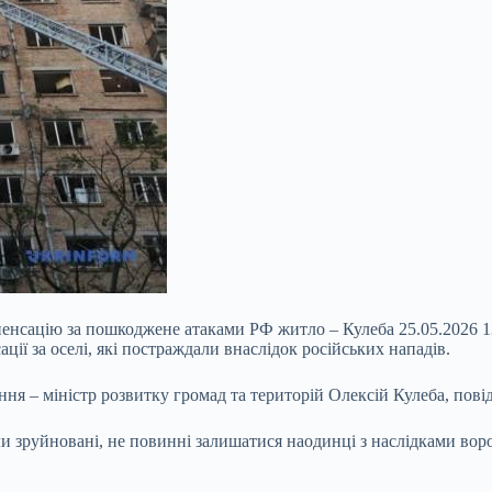
мпенсацію за пошкоджене атаками РФ житло – Кулеба 25.05.2026 
ї за оселі, які постраждали внаслідок російських нападів.
ння – міністр розвитку громад та територій Олексій Кулеба, пов
ли зруйновані, не повинні залишатися наодинці з наслідками вор