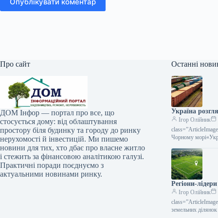
Опублікувати коментар
Про сайт
Останні нови
Україна розгля
ДОМ Інфор — портал про все, що
Ігор Олійник
стосується дому: від облаштування
простору біля будинку та городу до ринку
class=”ArticleIma
Чорному морі«Укрз
нерухомості й інвестицій. Ми пишемо
новини для тих, хто дбає про власне житло
і стежить за фінансовою аналітикою галузі.
Практичні поради поєднуємо з
актуальними новинами ринку.
Регіони-лідери
Ігор Олійник
class=”ArticleIma
земельних ділянок