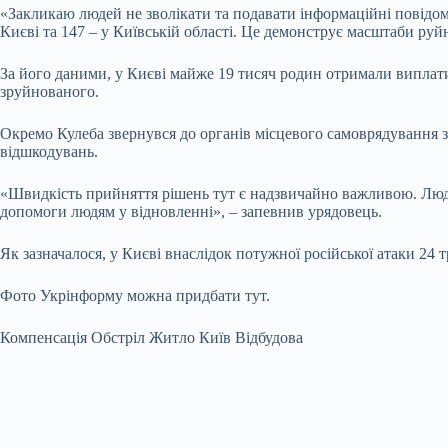
«Закликаю людей не зволікати та подавати інформаційні повідом
Києві та 147 – у Київській області. Це демонструє масштаби руй
За його даними, у Києві майже 19 тисяч родин отримали виплати
зруйнованого.
Окремо Кулеба звернувся до органів місцевого самоврядування 
відшкодувань.
«Швидкість прийняття рішень тут є надзвичайно важливою. Люди
допомоги людям у відновленні», – запевнив урядовець.
Як зазначалося, у Києві внаслідок потужної російської атаки 2
Фото Укрінформу можна придбати тут.
Компенсація Обстріл Житло Київ Відбудова