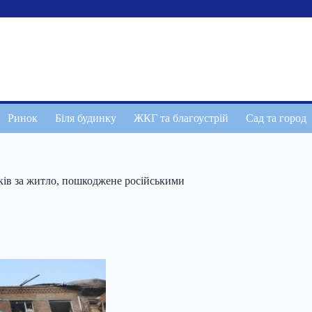
Ринок
Біля будинку
ЖКГ та благоустрій
Сад та город
тків за житло, пошкоджене російськими