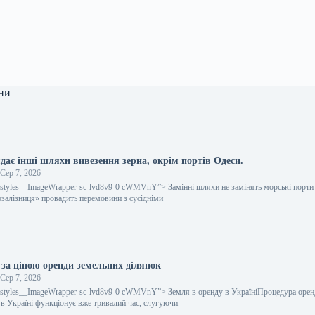
ни
дає інші шляхи вивезення зерна, окрім портів Одеси.
Сер 7, 2026
gestyles__ImageWrapper-sc-lvd8v9-0 cWMVnY”> Замінні шляхи не замінять морські порти
алізниця» провадить перемовини з сусідніми
 за ціною оренди земельних ділянок
Сер 7, 2026
gestyles__ImageWrapper-sc-lvd8v9-0 cWMVnY”> Земля в оренду в УкраїніПроцедура оре
 в Україні функціонує вже тривалий час, слугуючи