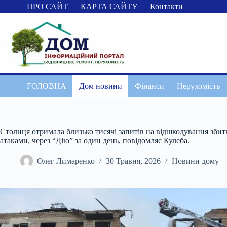
Перейти
ПРО САЙТ
КАРТА САЙТУ
Контакти
до
вмісту
ГОЛОВНА
Дом новини
Фінанси
Нерухомість
Столиця отримала близько тисячі запитів на відшкодування зби
атаками, через “Дію” за один день, повідомляє Кулеба.
Олег Лимаренко
30 Травня, 2026
Новини дому