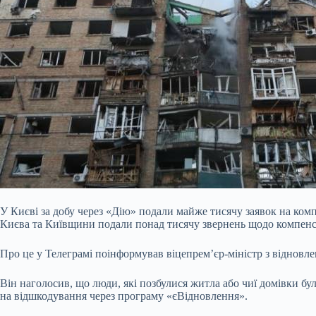
У Києві за добу через «Дію» подали майже тисячу заявок на ко
Києва та Київщини подали понад тисячу звернень щодо компенсаці
Про це у Телеграмі поінформував віцепрем’єр-міністр з відновле
Він наголосив, що люди, які позбулися житла або чиї
домівки бу
на відшкодування через програму «єВідновлення».