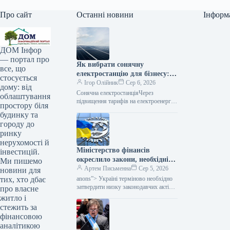
Про сайт
Останні новини
Інформ
ДОМ Інфор
— портал про
Як вибрати сонячну
все, що
електростанцію для бізнесу: 5
стосується
частіших помилок
Ігор Олійник
Сер 6, 2026
дому: від
Сонячна електростанціяЧерез
облаштування
підвищення тарифів на електроенергію
простору біля
та загрози перебоїв з постачанням,
будинку та
український бізнес все активніше
городу до
вкладає кошти у власні джерела
ринку
нерухомості й
Міністерство фінансів
інвестицій.
окреслило закони, необхідні
Ми пишемо
Україні для прогресу на
Артем Письменна
Сер 5, 2026
новини для
шляху до членства в
anons”> Україні терміново необхідно
тих, хто дбає
Європейському Союзі.
затвердити низку законодавчих актів,
про власне
від яких залежить подальший прогрес
житло і
на шляху до інтеграції в Європейський
стежить за
Союз. Про це…
фінансовою
аналітикою