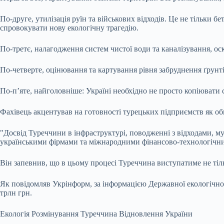
По-друге, утилізація руїн та військових відходів. Це не тільки 
спровокувати нову екологічну трагедію.
По-третє, налагодження систем чистої води та каналізування, ос
По-четверте, оцінювання та картування рівня забруднення ґрунті
По-п’яте, найголовніше: Україні необхідно не просто копіювати 
Фахівець акцентував на готовності турецьких підприємств як обм
"Досвід Туреччини в інфраструктурі, поводженні з відходами, м
українськими фірмами та міжнародними фінансово-технологічни
Він запевнив, що в цьому процесі Туреччина виступатиме не тіл
Як повідомляв Укрінформ, за інформацією Державної екологічної
трлн грн.
Екологія Розмінування Туреччина Відновлення України