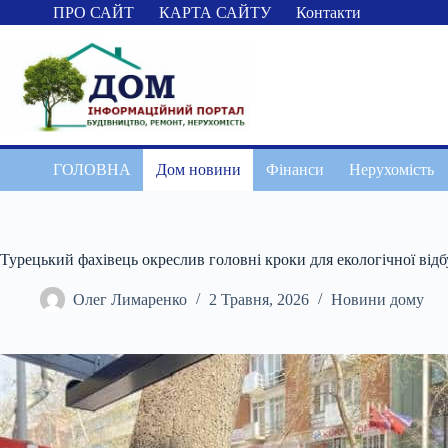
Перейти
ПРО САЙТ
КАРТА САЙТУ
Контакти
до
вмісту
ГОЛОВНА
Дом новини
Фінанси
Нерухомість
Турецький фахівець окреслив головні кроки для екологічної від
Олег Лимаренко
2 Травня, 2026
Новини дому