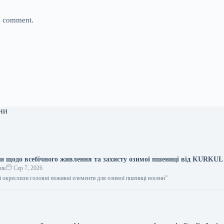
 I comment.
ни
ди щодо всебічного живлення та захисту озимої пшениці від KURKUL
ник
Сер 7, 2026
вці окреслили головні поживні елементи для озимої пшениці восени”