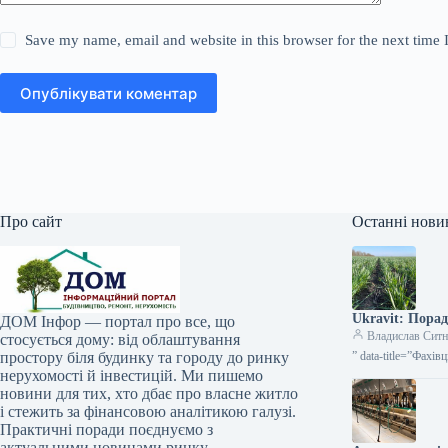
Save my name, email and website in this browser for the next time
Опублікувати коментар
Про сайт
Останні нови
Ukravit: Пора
ДОМ Інфор — портал про все, що
Владислав Сит
стосується дому: від облаштування
простору біля будинку та городу до ринку
” data-title=”Фахі
нерухомості й інвестицій. Ми пишемо
новини для тих, хто дбає про власне житло
і стежить за фінансовою аналітикою галузі.
Практичні поради поєднуємо з
актуальними новинами ринку.