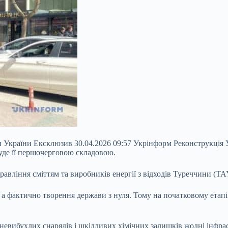
и України Ексклюзив 30.04.2026 09:57 Укрінформ Реконструкція 
уде її першочерговою складовою.
авління сміттям та виробників енергії з відходів Туреччини (TA
 а фактично творення держави з нуля. Тому на початковому етапі
 невибухлих снарядів і шкідливих хімічних залишків жодні інфра