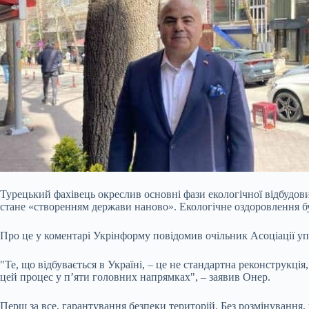
Турецький фахівець окреслив основні фази екологічної відбудов
стане «створенням держави наново». Екологічне оздоровлення б
Про це у коментарі Укрінформу повідомив очільник Асоціації упр
"Те, що відбувається в Україні, – це не стандартна
реконструкція,
цей процес у п’яти головних напрямках", – заявив Онер.
Перш за все, гарантування безпеки територій. Без розмінування,