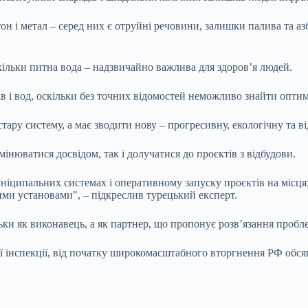
бетон і метал – серед них є отруйні речовини, залишки палива та
кільки питна вода – надзвичайно важлива для здоров’я людей.
в і вод, оскільки без точних відомостей неможливо знайти оптим
стару систему, а має зводити нову – прогресивну, екологічну та 
інюватися досвідом, так і долучатися до проєктів з відбудови.
уніципальних системах і оперативному запуску проєктів на місц
ми установами", – підкреслив турецький експерт.
ьки як виконавець, а як партнер, що пропонує розв’язання пробл
 інспекції, від початку широкомасштабного вторгнення РФ обсяг