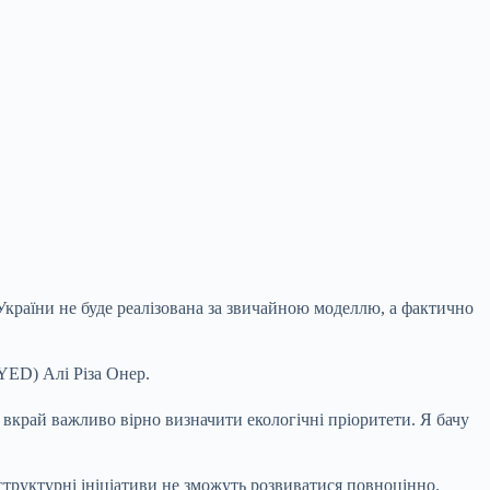
України не буде реалізована за звичайною моделлю, а фактично
YED) Алі Різа Онер.
 вкрай важливо вірно визначити екологічні пріоритети. Я бачу
структурні ініціативи не зможуть розвиватися повноцінно.