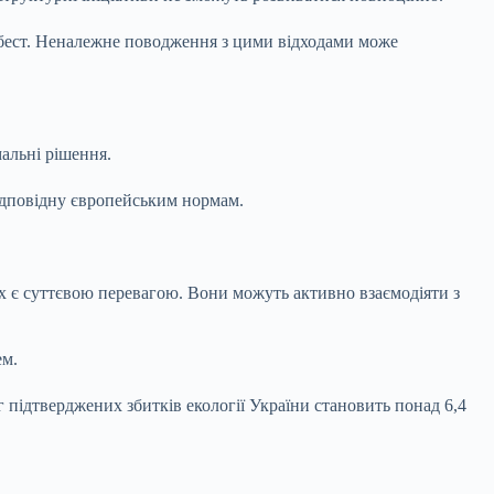
 азбест. Неналежне поводження з цими відходами може
альні рішення.
відповідну європейським нормам.
ях є суттєвою перевагою. Вони можуть активно взаємодіяти з
ем.
 підтверджених збитків екології України становить понад 6,4