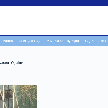
Ринок
Біля будинку
ЖКГ та благоустрій
Сад та город
будови України