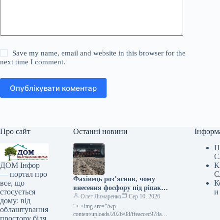
Save my name, email and website in this browser for the
next time I comment.
Опублікувати коментар
Про сайт
Останні новини
Інформ
П
С
К
ДОМ Інфор
С
— портал про
Фахівець роз’яснив, чому
К
все, що
внесення фосфору під ріпак
и
стосується
доцільніше до або в момент
Олег Лимаренко
Сер 10, 2026
дому: від
посіву — SuperAgronom.com
“> <img src="/wp-
облаштування
content/uploads/2026/08/ffeaccec978a14
простору біля