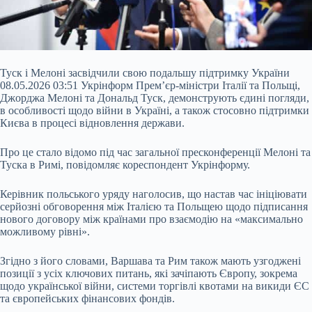
Туск і Мелоні засвідчили свою подальшу підтримку України
08.05.2026 03:51 Укрінформ Прем’єр-міністри Італії та Польщі,
Джорджа Мелоні та Дональд Туск, демонструють єдині погляди,
в особливості щодо війни в Україні, а також стосовно підтримки
Києва в процесі відновлення держави.
Про це стало відомо під час загальної пресконференції Мелоні та
Туска в Римі, повідомляє кореспондент Укрінформу.
Керівник польського уряду наголосив, що настав час ініціювати
серйозні обговорення між Італією та Польщею
щодо підписання
нового договору між країнами про взаємодію на «максимально
можливому рівні».
Згідно з його словами, Варшава та Рим також мають узгоджені
позиції з усіх ключових питань, які зачіпають Європу, зокрема
щодо української війни, системи торгівлі квотами на викиди ЄС
та європейських фінансових фондів.