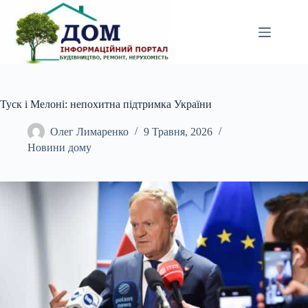
Перейти
до
вмісту
Туск і Мелоні: непохитна підтримка України
Олег Лимаренко
9 Травня, 2026
Новини дому