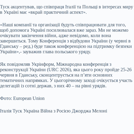
Туск акцентував, що співпраця Італії та Польщі в інтересах миру
в Україні має «вкрай практичний аспект».
«Наші компанії та організації будуть співпрацювати для того,
щоб допомога Україні посилювалася вже зараз. Ми не можемо
очікувати закінчення війни, адже невідомо, коли вона
завершиться. Тому Конференція з відбудови України (у червні в
Гданську – ред.) буде також конференцією на підтримку безпеки
України»,- зауважив глава польського уряду.
Як повідомляв Укрінформ, Міжнародна конференція з
реконструкції України (URC 2026), яка цього року пройде 25-26
червня в Гданську, сконцентрується на п’яти основних
тематичних напрямках. У цьогорічному заході очікується участь
делегацій із сотні держав, з них 40 – на рівні урядів.
Фото: European Union
Італія Туск Україна Війна з Росією Джорджа Мелоні