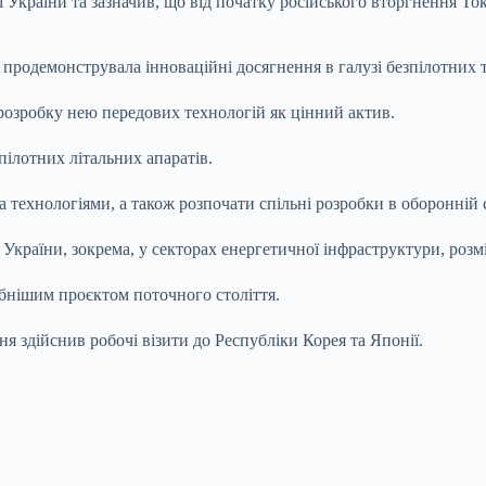
і України та зазначив, що від початку російського вторгнення То
 продемонструвала інноваційні досягнення в галузі безпілотних 
розробку нею передових технологій як цінний актив.
зпілотних літальних апаратів.
а технологіями, а також розпочати спільні розробки в оборонній 
и України, зокрема, у секторах енергетичної інфраструктури, роз
абнішим проєктом поточного століття.
 здійснив робочі візити до Республіки Корея та Японії.