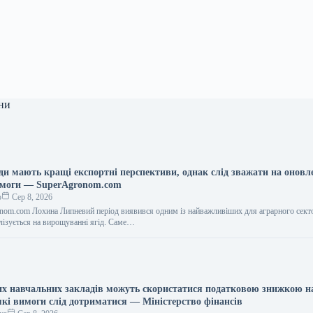
ни
ди мають кращі експортні перспективи, однак слід зважати на оновл
имоги — SuperAgronom.com
о
Сер 8, 2026
nom.com Лохина Липневий період виявився одним із найважливіших для аграрного сект
алізується на вирощуванні ягід. Саме…
х навчальних закладів можуть скористатися податковою знижкою н
кі вимоги слід дотриматися — Міністерство фінансів