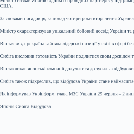
Міністр назвав Японію одним із
провідних партнерів у підтримц
США.
За словами посадовця, за понад чотири роки вторгнення Україна
Міністр охарактеризував унікальний бойовий досвід України та 
Він заявив, що країна зайняла лідерські позиції у світі в сфері бе
Сибіга висловив готовність України поділитися своїм досвідом т
Він закликав японські компанії долучитися до зусиль з відбудов
Сибіга також підкреслив, що відбудова України стане наймасшт
Як інформував Укрінформ, глава МЗС України 29 червня – 2 липня
Японія Сибіга Відбудова