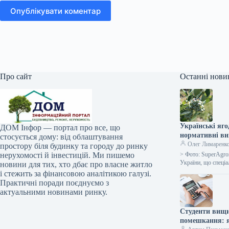
Опублікувати коментар
Про сайт
Останні нови
Українські яго
ДОМ Інфор — портал про все, що
нормативні в
стосується дому: від облаштування
Олег Лимаренк
простору біля будинку та городу до ринку
нерухомості й інвестицій. Ми пишемо
> Фото: SuperAgro
України, що спеці
новини для тих, хто дбає про власне житло
і стежить за фінансовою аналітикою галузі.
Практичні поради поєднуємо з
актуальними новинами ринку.
Студенти вищи
помешкання: я