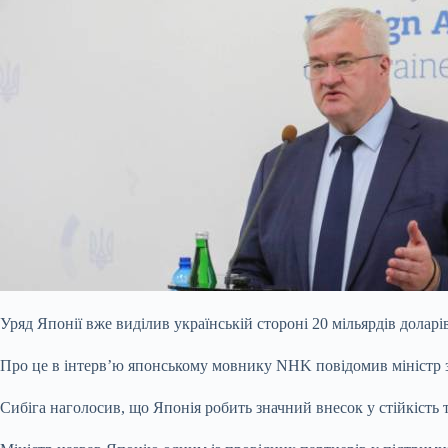
Уряд Японії вже виділив українській стороні 20 мільярдів дола
Про це в інтерв’ю японському мовнику NHK повідомив міністр 
Сибіга наголосив, що Японія робить значний внесок у стійкість 