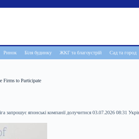
Ринок
Біля будинку
ЖКГ та благоустрій
Сад та город
 Firms to Participate
га запрошує японські компанії долучитися 03.07.2026 08:31 Укр