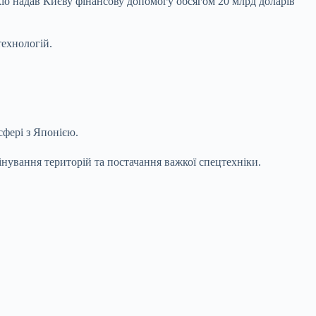
кіо надав Києву фінансову допомогу обсягом 20 млрд доларів
технологій.
сфері з Японією.
мінування територій та постачання важкої спецтехніки.