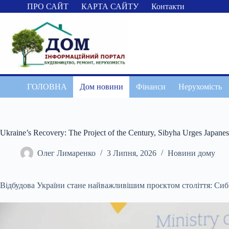
Перейти
ПРО САЙТ
КАРТА САЙТУ
Контакти
до
вмісту
ГОЛОВНА
Дом новини
Фінанси
Нерухомість
Ukraine’s Recovery: The Project of the Century, Sibyha Urges Japanese
Олег Лимаренко
3 Липня, 2026
Новини дому
Відбудова України стане найважливішим проєктом століття: Сибі