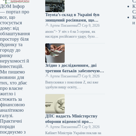
С
К
ДОМ Інфор
С
— портал про
Toyota’s склад в Україні був
К
все, що
знищений росіянами, що
и
стосується
може призвести до затримок у
Артем Письменна
Сер 9, 2026
дому: від
постачанні запчастин, за
anons”> У ніч з 4 на 5 серпня, як
облаштування
даними Мінфіну.
наслідок російського удару, було
простору біля
ліквідовано склад із запасними
будинку та
елементами та супутньою…
городу до
ринку
нерухомості й
Згідно з дослідженням, дві
інвестицій.
третини батьків забезпечують
Ми пишемо
фінансову підтримку своїх
Артем Письменна
Сер 9, 2026
новини для
дорослих дітей з покоління Z.
Випускники з покоління Z, які вже
тих, хто дбає
здобули вищу освіту,
про власне
працевлаштувалися чи активно
житло і
шукають своє перше місце роботи, не
стежить за
завжди досягають…
фінансовою
аналітикою
галузі.
ДПС надасть Міністерству
Практичні
оборони відомості про
поради
чоловіків віком від 18 до 60
Артем Письменна
Сер 9, 2026
поєднуємо з
років для уточнення даних
Кабінет Міністрів України поклав на