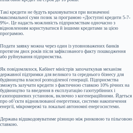
Такі кредити не будуть враховуватися при визначенні
максимальної суми позик за програмою «Доступні кредити 5-7-
9%». Це надасть можливість підприємствам одночасно з
відновленням користуватися й іншими кредитами за цією
програмою.
Подати заявку можна через один із уповноважених банків
протягом двох років після зафіксованого факту пошкодження
або руйнування підприємства.
Як повідомлялося, Кабінет міністрів започаткував механізм
державної підтримки для великого та середнього бізнесу для
будівництва власної розподіленої генерації. Підприємства
зможуть залучати кредити з фактичною ставкою 10% річних на
будівництво та введення в експлуатацію газотурбінних і
газопоршневих установок, включно з когенераційними. Йдеться
про об’єкти відновлюваної енергетики, системи накопичення
енергії, мікромережі та локальні автономні енергосистеми.
Держава відшкодовуватиме різницю між ринковою та пільговою
ставкою.