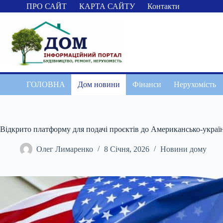
Перейти
ПРО САЙТ
КАРТА САЙТУ
Контакти
до
вмісту
ГОЛОВНА
Дом новини
Фінанси
Нерухомість
Відкрито платформу для подачі проєктів до Американсько-україн
Олег Лимаренко
8 Січня, 2026
Новини дому