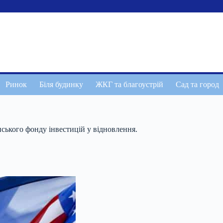
Ринок
Біля будинку
ЖКГ та благоустрій
Сад та город
ського фонду інвестицій у відновлення.