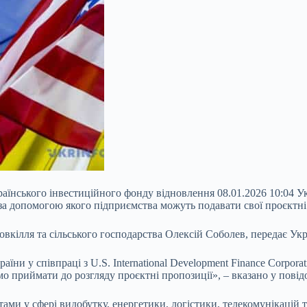
аїнського інвестиційного фонду відновлення 08.01.2026 10:04 У
а допомогою якого підприємства можуть подавати свої проєктні 
вкілля та сільського господарства Олексій Соболев, передає Ук
раїни у співпраці з U.S. International Development Finance Corp
мо приймати до розгляду проєктні пропозиції», – вказано у повід
ами у сфері видобутку, енергетики, логістики, телекомунікацій т