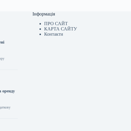
Інформація
ПРО САЙТ
КАРТА САЙТУ
Контакти
ені
ору
а оренду
даткову