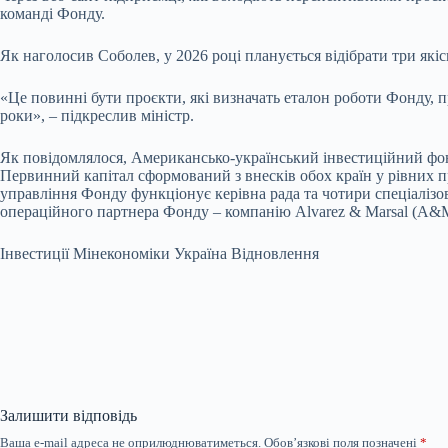
команді Фонду.
Як наголосив Соболев, у 2026 році планується відібрати три якіс
«Це повинні бути проєкти, які визначать еталон роботи Фонду, п
роки», – підкреслив міністр.
Як повідомлялося, Американсько-український інвестиційний фонд
Первинний капітал сформований з внесків обох країн у рівних п
управління Фонду функціонує керівна рада та чотири спеціалізо
операційного партнера Фонду – компанію Alvarez & Marsal (A&M
Інвестиції Мінекономіки Україна Відновлення
Залишити відповідь
Ваша e-mail адреса не оприлюднюватиметься.
Обов’язкові поля позначені
*