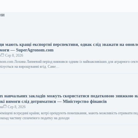
ни
ди мають кращі експортні перспективи, однак слід зважати на оновл
имоги — SuperAgronom.com
о
Сер 8, 2026
nom.com Лохина Липневий період виявився одним із найважливіших для аграрного сект
алізується на вирощуванні ягід. Саме…
х навчальних закладів можуть скористатися податковою знижкою н
кі вимоги слід дотриматися — Міністерство фінансів
на
Сер 8, 2026
реміщені всередині країни, котрі орендують помешкання, мають можливість отримати по
 назад частину сплаченого податку на доходи