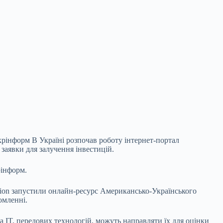
крінформ В Україні розпочав роботу інтернет-портал
заявки для залучення інвестицій.
рінформ.
oration запустили онлайн-ресурс Американсько-Українського
омленні.
а IT, передових технологій, можуть направляти їх для оцінки