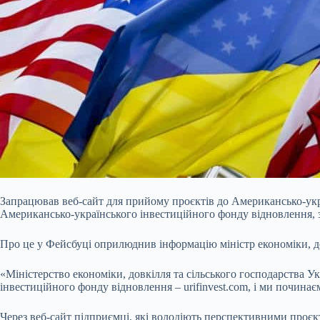
Запрацював веб-сайт для прийому проєктів до Американсько-укр
Американсько-українського інвестиційного фонду відновлення, з
Про це у Фейсбуці оприлюднив інформацію міністр економіки, до
«Міністерство економіки, довкілля
та сільського господарства Ук
інвестиційного фонду відновлення – urifinvest.com, і ми починає
Через веб-сайт підприємці, які володіють перспективними проєкт