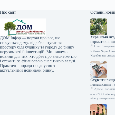
Про сайт
Останні нови
Українські яго
ДОМ Інфор — портал про все, що
нормативні в
стосується дому: від облаштування
Олег Лимаренк
простору біля будинку та городу до ринку
нерухомості й інвестицій. Ми пишемо
> Фото: SuperAgro
України, що спеці
новини для тих, хто дбає про власне житло
і стежить за фінансовою аналітикою галузі.
Практичні поради поєднуємо з
актуальними новинами ринку.
Студенти вищи
помешкання: я
Артем Письмен
anons”> Особи, пе
пільгу та отримати