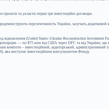
ні проєкти та укласти перші три інвестиційні договори.
родемонструють перспективність України, залучать додатковий ка
 відновлення (United States–Ukraine Reconstruction Investment 
ропорціях — по $75 млн від США через DFC та від України, що в 
вані комітети – інвестиційний, аудиторський, адміністративний 
), яка виступає інвестиційним консультантом Фонду.