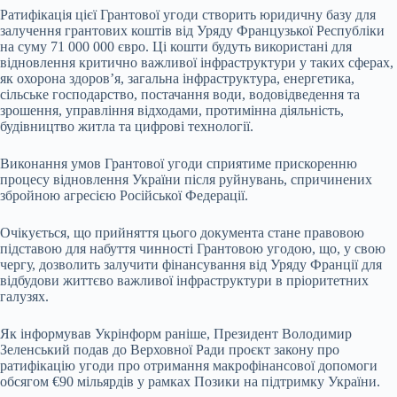
Ратифікація цієї Грантової угоди створить юридичну базу для
залучення грантових коштів від Уряду Французької Республіки
на суму 71 000 000 євро. Ці кошти будуть використані для
відновлення критично важливої інфраструктури у таких сферах,
як охорона здоров’я, загальна інфраструктура, енергетика,
сільське господарство, постачання води, водовідведення та
зрошення, управління відходами, протимінна діяльність,
будівництво житла та цифрові технології.
Виконання умов Грантової угоди сприятиме прискоренню
процесу відновлення України після руйнувань, спричинених
збройною агресією Російської Федерації.
Очікується, що прийняття цього документа стане правовою
підставою для набуття чинності Грантовою угодою, що, у свою
чергу, дозволить залучити фінансування від Уряду Франції для
відбудови життєво важливої інфраструктури в пріоритетних
галузях.
Як інформував Укрінформ раніше, Президент Володимир
Зеленський подав до Верховної Ради проєкт закону про
ратифікацію угоди про отримання макрофінансової допомоги
обсягом €90 мільярдів у рамках Позики на підтримку України.