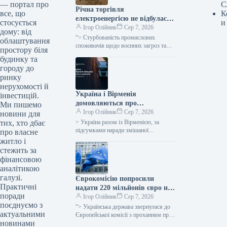
С
— портал про
Річна торгівля
К
все, що
електроенергією не відбулася
и
стосується
через воєнні загрози для
Ігор Олійник
Сер 7, 2026
дому: від
покупців та надмірну
“> Стурбованість промислових
облаштування
вартість, повідомив народний
споживачів щодо воєнних загроз та
простору біля
завищена вартість були ключовими
депутат.
будинку та
причинами невдачі аукціону з
городу до
реалізації електроенергії за
ринку
довгостроковими
нерухомості й
Україна і Вірменія
інвестицій.
домовляються про
Ми пишемо
збільшення кількості дозволів
Ігор Олійник
Сер 7, 2026
новини для
для міжнародних
> Україна разом із Вірменією, за
тих, хто дбає
автомобільних перевезень на
підсумками наради змішаної
про власне
українсько-вірменської комісії з питань
600 одиниць.
житло і
міжнародних автомобільних
стежить за
перевезень, прийняли рішення
фінансовою
збільшити
аналітикою
галузі.
Єврокомісію попросили
Практичні
надати 220 мільйонів євро на
поради
допомогу українським
Ігор Олійник
Сер 7, 2026
поєднуємо з
аграріям через блокування
“> Українська держава звернулася до
актуальними
портів
Європейської комісії з проханням про
новинами
надання 220 мільйонів євро грантової