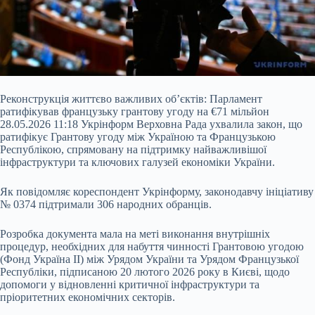
Реконструкція життєво важливих об’єктів: Парламент
ратифікував французьку грантову угоду на €71 мільйон
28.05.2026 11:18 Укрінформ Верховна Рада ухвалила закон, що
ратифікує Грантову угоду між Україною та Французькою
Республікою, спрямовану на підтримку найважливішої
інфраструктури та ключових галузей економіки України.
Як повідомляє кореспондент Укрінформу, законодавчу ініціативу
№ 0374 підтримали 306 народних обранців.
Розробка документа мала на меті виконання внутрішніх
процедур, необхідних
для набуття чинності Грантовою угодою
(Фонд Україна II) між Урядом України та Урядом Французької
Республіки, підписаною 20 лютого 2026 року в Києві, щодо
допомоги у відновленні критичної інфраструктури та
пріоритетних економічних секторів.