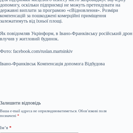
допомогу, оскільки підприємці не можуть претендувати на
державні виплати за програмою «єВідновлення». Розміри
компенсацій за пошкоджені комерційні приміщення
залежатимуть від їхньої площі.
Як повідомляв Укрінформ, в Івано-Франківську російський дрон
влучив у житловий будинок.
Фото: facebook.com/ruslan.martsinkiv
Івано-Франківськ Компенсація допомога Відбудова
Залишити відповідь
Ваша e-mail адреса не оприлюднюватиметься.
Обов’язкові поля
позначені
*
Ім’я
*