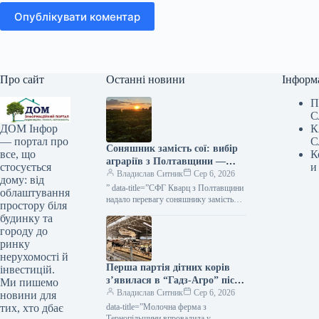
Опублікувати коментар
Про сайт
Останні новини
Інформ
П
С
К
ДОМ Інфор
С
— портал про
Соняшник замість сої: вибір
К
все, що
аграріїв з Полтавщини —
и
стосується
КУРКУЛЬ
Владислав Ситник
Сер 6, 2026
дому: від
” data-title=”СФГ Кварц з Полтавщини
облаштування
надало перевагу соняшнику замість
простору біля
сої”
будинку та
городу до
ринку
нерухомості й
Перша партія дітних корів
інвестицій.
з’явилася в “Гадз-Агро” після
Ми пишемо
імплантації ембріонів від ЕКЗ
Владислав Ситник
Сер 6, 2026
новини для
— КУРКУЛЬ
data-title=”Молочна ферма з
тих, хто дбає
Тернопільщини впровадила у