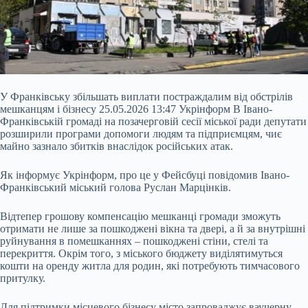
У Франківську збільшать виплати постраждалим від обстрілів
мешканцям і бізнесу 25.05.2026 13:47 Укрінформ В Івано-
Франківській громаді на поза
черговій сесії міської ради депутати
розширили програми допомоги людям та підприємцям, чиє
майно зазнало збитків внаслідок російських атак.
Як інформує Укрінформ, про це у Фейсбуці повідомив Івано-
Франківський міський голова Руслан Марцінків.
Відтепер грошову компенсацію мешканці громади зможуть
отримати не лише за пошкоджені вікна та двері, а й за внутрішні
руйнування в помешканнях – пошкоджені стіни, стелі та
перекриття. Окрім того, з міського бюджету виділятимуться
кошти на оренду житла для родин, які потребують тимчасового
притулку.
Для підтримки місцевого бізнесу місто запроваджує ваучерну