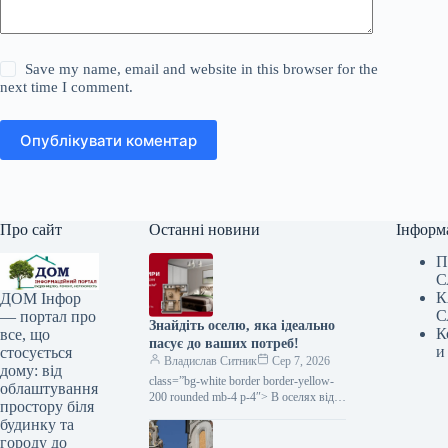
Save my name, email and website in this browser for the
next time I comment.
Опублікувати коментар
Про сайт
Останні новини
Інформ
П
С
К
ДОМ Інфор
С
— портал про
Знайдіть оселю, яка ідеально
К
все, що
пасує до ваших потреб!
и
стосується
Владислав Ситник
Сер 7, 2026
дому: від
class=”bg-white border border-yellow-
облаштування
200 rounded mb-4 p-4″> В оселях від
простору біля
Інтергал-Буд доступний різноманітний
будинку та
асортимент варіантів помешкань — від
городу до
затишних студій до