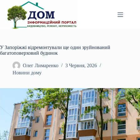
Перейти
до
вмісту
У Запоріжжі відремонтували ще один зруйнований
багатоповерховий будинок
Олег Лимаренко
3 Червня, 2026
Новини дому