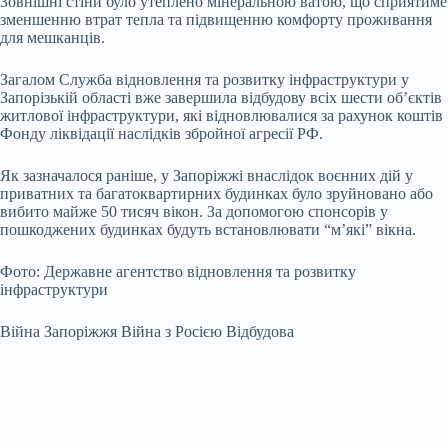
Зовнішні стіни було утеплено мінеральною ватою, що сприятиме
зменшенню втрат тепла та підвищенню комфорту проживання
для мешканців.
Загалом Служба відновлення та розвитку інфраструктури у
Запорізькій області вже завершила відбудову всіх шести об’єктів
житлової інфраструктури, які відновлювалися за рахунок коштів
Фонду ліквідації наслідків збройної агресії РФ.
Як зазначалося раніше, у Запоріжжі внаслідок воєнних дій у
приватних та багатоквартирних будинках було зруйновано або
вибито майже 50 тисяч вікон. За допомогою спонсорів у
пошкоджених будинках будуть встановлювати “м’які” вікна.
Фото: Державне агентство відновлення та розвитку
інфраструктури
Війна Запоріжжя Війна з Росією Відбудова