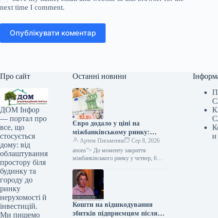
next time I comment.
Опублікувати коментар
Про сайт
Останні новини
Інформ
П
С
К
ДОМ Інфор
С
— портал про
Євро додало у ціні на
К
все, що
міжбанківському ринку:
и
стосується
вартість валюти на вечір –
Артем Письменна
Сер 8, 2026
дому: від
Мінфін
anons”> До моменту закриття
облаштування
міжбанківського ринку у четвер, 6
простору біля
серпня, вартість долара залишилася
будинку та
незмінною при купівлі та збільшилася
городу до
на 1 копійку при продажу. Євро
ринку
нерухомості й
Кошти на відшкодування
інвестицій.
збитків підприємцям після
Ми пишемо