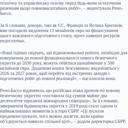
технічну та управлінську основу перед будь-яким остаточним
рішенням щодо повномасштабних робіт», – акцентувала Рено-
Бассо.
За її словами, донори, такі як ЄС, Франція та Велика Британія,
вже погодили виділення 13 мільйонів євро на фінансування
цього важливого підготовчого етапу, проте наявних ресурсів
недостатньо.
«Наші оцінки свідчать, що відновлювальні роботи, необхідні для
повернення до повної функціональності нового безпечного
укриття до 2030 року, можуть обійтися щонайменше у 500
мільйонів євро. Додаткові кошти безсумнівно знадобляться у
2026 та 2027 роках, щоб перейти від екстрених заходів і
підготовчих робіт до повної реалізації», – наголосила вона.
Рено-Бассо відзначила, що російська атака дроном по новому
безпечному укриттю «поставила під сумнів майже два
десятиліття терплячої міжнародної співпраці». За її словами,
завершення будівництва укриття у 2019 році стало одним із
найважливіших моментів в історії ЄБРР. «Ці зусилля
продемонстрували, чого можна досягти, коли країни
об’єднуються навколо спільної цілі», – додала директорка ЄБРР.