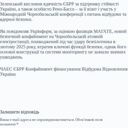
Зеленський висловив вдячність ЄБРР за підтримку стійкості
України, а також особисто Рено-Бассо – за її візит і участь у
Міжнародній Чорнобильській конференції з питань відбудови та
ядерної безпеки.
Як повідомляв Укрінформ, за оцінкою фахівців МАГАТЕ, новий
безпечний конфайнмент на Чорнобильській атомній
електростанції, пошкоджений під час удару безпілотника в
лютому 2025 року, втратив ключові функції безпеки, однак його
основні конструкції та системи моніторингу не зазнали значних
ушкоджень.
ЧАЕС ЄБРР Конфайнмент фінансування Відбудова Відновлення
України
Залишити відповідь
Ваша e-mail адреса не оприлюднюватиметься.
Обов’язкові поля
позначені
*