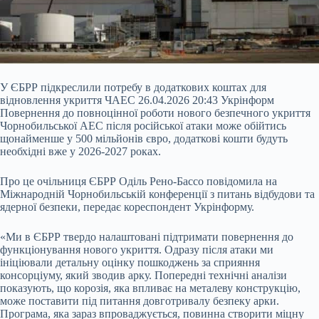
У ЄБРР підкреслили потребу в додаткових коштах для
відновлення укриття ЧАЕС 26.04.2026 20:43 Укрінформ
Повернення до повноцінної роботи нового безпечного укриття
Чорнобильської АЕС після російської атаки може обійтись
щонайменше у 500 мільйонів євро, додаткові кошти будуть
необхідні вже у 2026-2027 роках.
Про це очільниця ЄБРР Оділь Рено-Бассо повідомила на
Міжнародній Чорнобильській конференції з питань відбудови та
ядерної безпеки, передає кореспондент Укрінформу.
«Ми в ЄБРР твердо
налаштовані підтримати повернення до
функціонування нового укриття. Одразу після атаки ми
ініціювали детальну оцінку пошкоджень за сприяння
консорціуму, який зводив арку. Попередні технічні аналізи
показують, що корозія, яка впливає на металеву конструкцію,
може поставити під питання довготривалу безпеку арки.
Програма, яка зараз впроваджується, повинна створити міцну