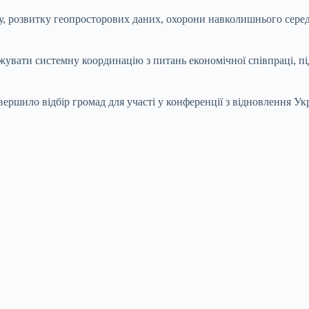
су, розвитку геопросторових даних, охорони навколишнього серед
увати системну координацію з питань економічної співпраці, підт
ершило відбір громад для участі у конференції з відновлення Укр