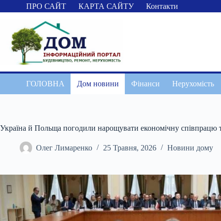
Перейти
ПРО САЙТ
КАРТА САЙТУ
Контакти
до
вмісту
ГОЛОВНА
Дом новини
Фінанси
Нерухомість
Україна й Польща погодили нарощувати економічну співпрацю та
Олег Лимаренко
25 Травня, 2026
Новини дому