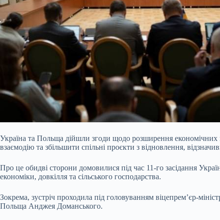
Україна та Польща дійшли згоди щодо розширення економічних в
взаємодію та збільшити спільні проєкти з відновлення, відзнач
Про це обидві сторони домовилися під час 11-го засідання Украї
економіки, довкілля та сільського господарства.
Зокрема, зустріч проходила під головуванням віцепрем’єр-міністр
Польща Анджея Доманського.