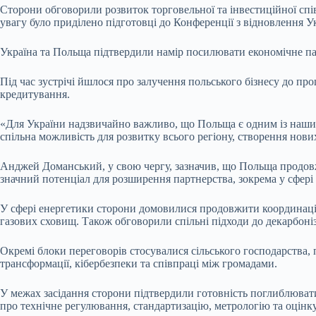
Сторони обговорили розвиток торговельної та інвестиційної спів
увагу було приділено підготовці до Конференції з відновлення Ук
Україна та Польща підтвердили намір посилювати економічне пар
Під час зустрічі йшлося про залучення польського бізнесу до пр
кредитування.
«Для України надзвичайно важливо, що Польща є одним із наших
спільна можливість для розвитку всього регіону, створення нови
Анджей Доманський, у свою чергу, зазначив, що Польща продовж
значний потенціал для розширення партнерства, зокрема у сфері в
У сфері енергетики сторони домовилися продовжити координаці
газових сховищ. Також обговорили спільні підходи до декарбоніза
Окремі блоки переговорів стосувалися сільського господарства, 
трансформації, кібербезпеки та співпраці між громадами.
У межах засідання сторони підтвердили готовність поглиблювати 
про технічне регулювання, стандартизацію, метрологію та оцінку