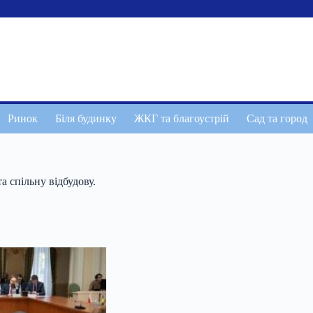
Ринок
Біля будинку
ЖКГ та благоустрій
Сад та город
 спільну відбудову.