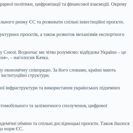
арної політики, цифровізації та фінансової взаємодії. Окрему
льного ринку ЄС та розвивати спільні інвестиційні проєкти.
уктурних проєктів, а також розвиток механізмів експортного
Союзі. Водночас ми чітко розуміємо: відбудова України – це
ння», – наголосив Качка.
у економічну співпрацю. За його словами, країни мають
 інституційні структури.
ої інфраструктури та використання українських підземних
автомобільного та залізничного сполучення, цифрової
адемічні обміни та спільні дослідницькі проєкти. Також йшлося
 до норм ЄС.