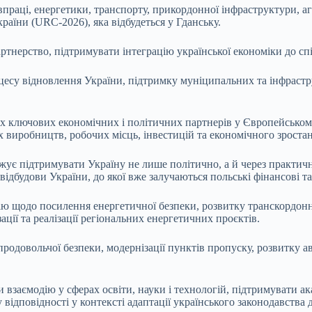
праці, енергетики, транспорту, прикордонної інфраструктури, агр
раїни (URC-2026), яка відбудеться у Гданську.
тнерство, підтримувати інтеграцію української економіки до спі
оцесу відновлення України, підтримку муніципальних та інфрастр
 ключових економічних і політичних партнерів у Європейському 
х виробництв, робочих місць, інвестицій та економічного зроста
ує підтримувати Україну не лише політично, а й через практичн
ідбудови України, до якої вже залучаються польські фінансові та
ю щодо посилення енергетичної безпеки, розвитку транскордонн
ції та реалізації регіональних енергетичних проєктів.
продовольчої безпеки, модернізації пунктів пропуску, розвитку 
взаємодію у сферах освіти, науки і технологій, підтримувати ак
 відповідності у контексті адаптації українського законодавства