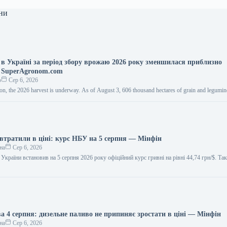
ни
а в Україні за період збору врожаю 2026 року зменшилася приблизно
 SuperAgronom.com
о
Сер 6, 2026
on, the 2026 harvest is underway. As of August 3, 606 thousand hectares of grain and legum
 втратили в ціні: курс НБУ на 5 серпня — Мінфін
на
Сер 6, 2026
України встановив на 5 серпня 2026 року офіційний курс гривні на рівні 44,74 грн/$. Т
а 4 серпня: дизельне паливо не припиняє зростати в ціні — Мінфін
на
Сер 6, 2026