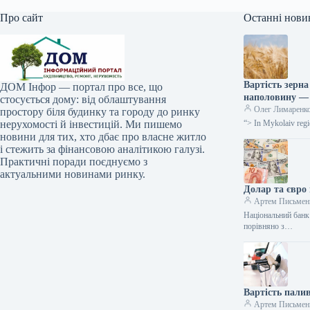
Про сайт
Останні нови
Вартість зерн
ДОМ Інфор — портал про все, що
наполовину —
стосується дому: від облаштування
Олег Лимаренк
простору біля будинку та городу до ринку
нерухомості й інвестицій. Ми пишемо
“> In Mykolaiv regi
новини для тих, хто дбає про власне житло
і стежить за фінансовою аналітикою галузі.
Практичні поради поєднуємо з
актуальними новинами ринку.
Долар та євро
Артем Письмен
Національний банк 
порівняно з…
Вартість палив
Артем Письмен