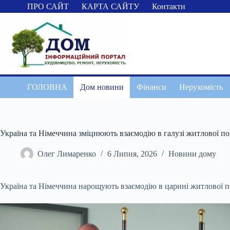
Перейти
ПРО САЙТ
КАРТА САЙТУ
Контакти
до
вмісту
ГОЛОВНА
Дом новини
Фінанси
Нерухомість
Україна та Німеччина зміцнюють взаємодію в галузі житлової по
Олег Лимаренко
6 Липня, 2026
Новини дому
Україна та Німеччина нарощують взаємодію в царині житлової п