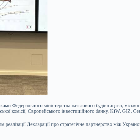
вниками Федерального міністерства житлового будівництва, міськ
ської комісії, Європейського інвестиційного банку, KfW, GIZ, С
м реалізації Декларації про стратегічне партнерство між Україно