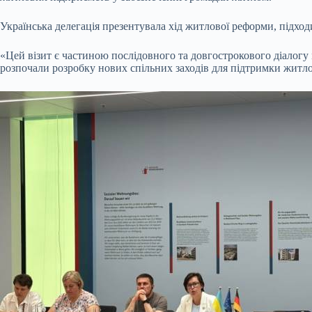
Українська делегація презентувала хід житлової реформи, підхо
«Цей візит є частиною послідовного та довгострокового діалогу
розпочали розробку нових спільних заходів для підтримки житло