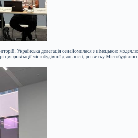
иторій. Українська делегація ознайомилася з німецькою моделл
і цифровізації містобудівної діяльності, розвитку Містобудівно