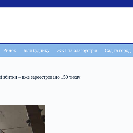
Ринок
Біля будинку
ЖКГ та благоустрій
Сад та город
і збитки – вже зареєстровано 150 тисяч.