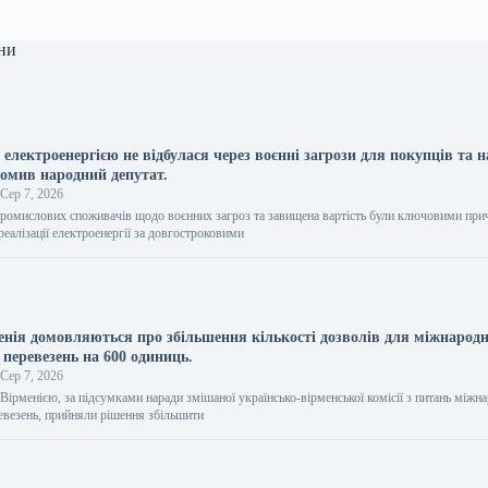
ни
 електроенергією не відбулася через воєнні загрози для покупців та 
домив народний депутат.
Сер 7, 2026
промислових споживачів щодо воєнних загроз та завищена вартість були ключовими пр
 реалізації електроенергії за довгостроковими
менія домовляються про збільшення кількості дозволів для міжнарод
перевезень на 600 одиниць.
Сер 7, 2026
 Вірменією, за підсумками наради змішаної українсько-вірменської комісії з питань міжн
евезень, прийняли рішення збільшити