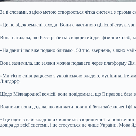
За її словами, з цією метою створюється чітка система з трьом
«Це не відокремлені заходи. Вони є частиною цілісної структури
Вона нагадала, що Реєстр збитків відкритий для фізичних осіб, 
«На даний час вже подано близько 150 тис. звернень, з яких майж
Вона зазначила, що заявки можна подавати через платформу Дія,
«Ми тісно співпрацюємо з українською владою, муніципалітетам
Лінгдорф.
Щодо Міжнародної комісії, вона повідомила, що її правова база в
Водночас вона додала, що виплати повинні бути забезпечені фі
«І це один з найскладніших викликів з юридичної та політичної
довіра до всієї системи, і це стосується не лише України. Мова 