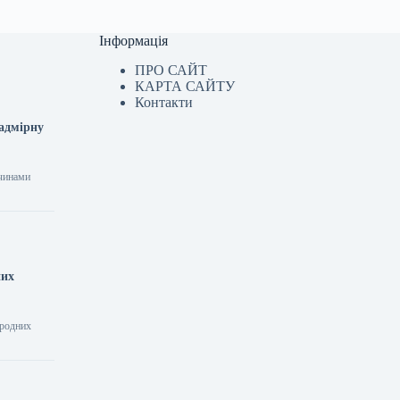
Інформація
ПРО САЙТ
КАРТА САЙТУ
Контакти
надмірну
ичинами
них
ародних