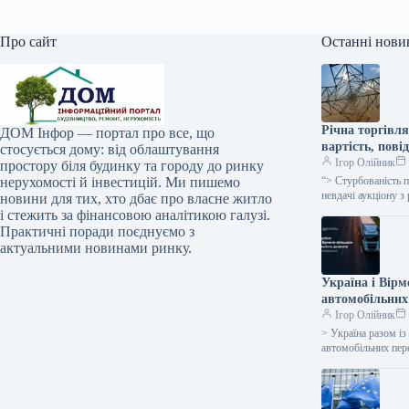
Про сайт
Останні нови
Річна торгівля
ДОМ Інфор — портал про все, що
вартість, пові
стосується дому: від облаштування
Ігор Олійник
простору біля будинку та городу до ринку
нерухомості й інвестицій. Ми пишемо
“> Стурбованість 
невдачі аукціону з
новини для тих, хто дбає про власне житло
і стежить за фінансовою аналітикою галузі.
Практичні поради поєднуємо з
актуальними новинами ринку.
Україна і Вір
автомобільних 
Ігор Олійник
> Україна разом із
автомобільних пер