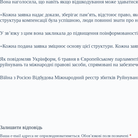
Вона наголосила, що навіть якщо відшкодування може здаватися
«Кожна заявка надає докази, зберігає пам’ять, відстоює право, я
структура компенсації була успішною, люди повинні знати про неї
У зв’язку з цим вона закликала до підвищення поінформованості с
«Кожна подана заявка зміцнює основу цієї структури. Кожна заяв
Як повідомляв Укрінформ, 6 травня в Європейському парламенті в
руйнувань та міжнародні правові засоби, спрямовані на забезпече
Війна з Росією Відбудова Міжнародний реєстр збитків Руйнуван
Залишити відповідь
Ваша e-mail адреса не оприлюднюватиметься.
Обов’язкові поля позначені
*