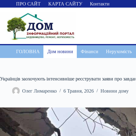
Перейти
ПРО САЙТ
КАРТА САЙТУ
Контакти
до
вмісту
ГОЛОВНА
Дом новини
Фінанси
Нерухомість
Українців заохочують інтенсивніше реєструвати заяви про завдан
Олег Лимаренко
6 Травня, 2026
Новини дому