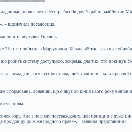
а складовими, включаючи Реєстр збитків для України, майбутню М
», – відзначила посадовиця.
компаній та держави Україна.
е 25 тис. пов’язані з Маріуполем. Більше 45 тис. заяв вже оброб
 що робить систему доступною, зокрема, для тих, хто покинув Ук
и та громадянським суспільством, щоб заявники знали про свої 
же сформована, додавши, що очікує до кінця цього року відповідно
нансуванням.
 точок зору. Але з погляду постраждалих, цей принцип є дуже ци
йде про довіру до міжнародного права», – заявила представниця.