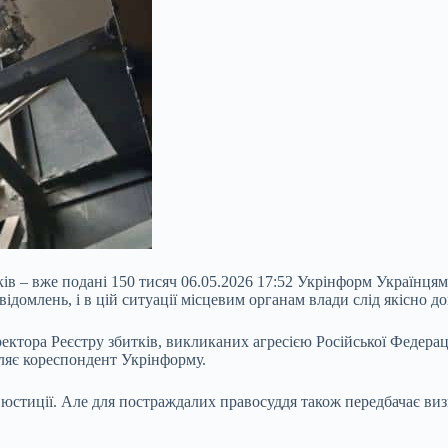
ів – вже подані 150 тисяч 06.05.2026 17:52 Укрінформ Українцям
відомлень, і в цій ситуації місцевим органам влади слід якісно 
ктора Реєстру збитків, викликаних агресією Російської Федерац
мляє кореспондент Укрінформу.
ї юстиції. Але для постраждалих правосуддя також передбачає виз