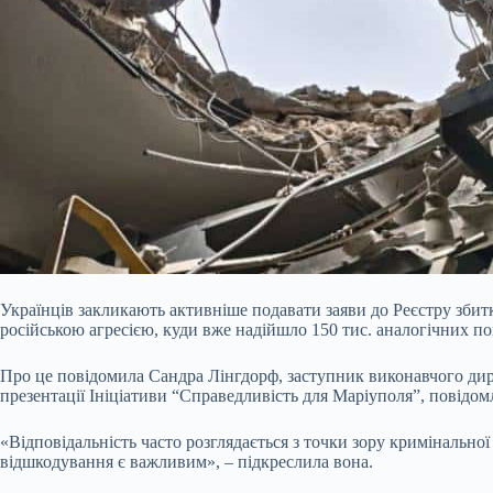
Українців закликають активніше подавати заяви до Реєстру збитк
російською агресією, куди вже надійшло 150 тис. аналогічних по
Про це повідомила Сандра Лінгдорф, заступник виконавчого дире
презентації Ініціативи “Справедливість для Маріуполя”, повідо
«Відповідальність часто розглядається з точки зору кримінально
відшкодування є важливим», – підкреслила вона.