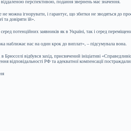
 віддаленою перспективою, подання звернень має значення.
ке не можна ігнорувати, і гарантує, що збитки не зводяться до п
 та довіряти їй».
еред потенційних заявників як в Україні, так і серед переміщених
ка наближає нас на один крок до виплат», – підсумувала вона.
 Брюсселі відбувся захід, присвячений ініціативі «Справедливіс
ння відповідальності РФ та адекватної компенсації постраждалим 
ня