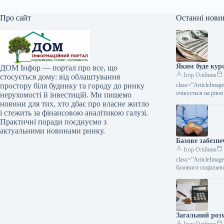
Про сайт
Останні нови
Яким буде кур
ДОМ Інфор — портал про все, що
Ігор Олійник
стосується дому: від облаштування
простору біля будинку та городу до ринку
class=”ArticleIma
очікується на рівн
нерухомості й інвестицій. Ми пишемо
новини для тих, хто дбає про власне житло
і стежить за фінансовою аналітикою галузі.
Практичні поради поєднуємо з
актуальними новинами ринку.
Базове забезпе
Ігор Олійник
class=”ArticleIma
базового соціально
Загальний розм