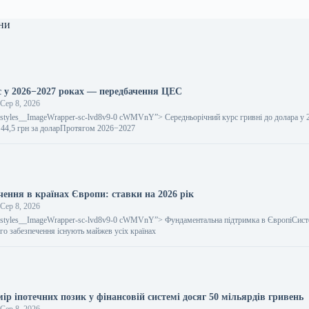
ни
с у 2026−2027 роках — передбачення ЦЕС
Сер 8, 2026
gestyles__ImageWrapper-sc-lvd8v9-0 cWMVnY”> Середньорічний курс гривні до долара у 
і 44,5 грн за доларПротягом 2026−2027
чення в країнах Європи: ставки на 2026 рік
Сер 8, 2026
gestyles__ImageWrapper-sc-lvd8v9-0 cWMVnY”> Фундаментальна підтримка в ЄвропіСис
го забезпечення існують майжев усіх країнах
ір іпотечних позик у фінансовій системі досяг 50 мільярдів гривень