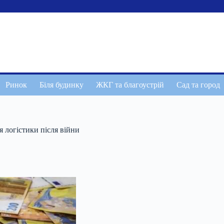
Ринок
Біля будинку
ЖКГ та благоустрій
Сад та город
я логістики після війни