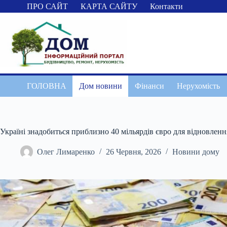
Перейти
ПРО САЙТ
КАРТА САЙТУ
Контакти
до
вмісту
ГОЛОВНА
Дом новини
Фінанси
Нерухомість
Україні знадобиться приблизно 40 мільярдів євро для відновленн
Олег Лимаренко
26 Червня, 2026
Новини дому