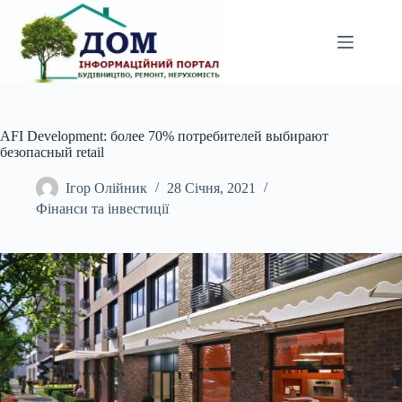
Перейти
до
вмісту
AFI Development: более 70% потребителей выбирают
безопасный retail
Ігор Олійник
28 Січня, 2021
Фінанси та інвестиції