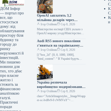
С
К
ДОМ Інфор
С
— портал про
OpenAI заплатить 3,2
К
все, що
мільйона доларів через
и
стосується
дискримінацію під час
Ігор Олійник
Сер 8, 2026
дому: від
прийому на роботу
Міністерство юстиції США уклало з
облаштування
OpenAI мирову угодуМіністерство
простору біля
юстиції США досягло мирної
будинку та
Audi RS5 нового покоління
домовленості з OpenAI та її дочірньою
городу до
компанією на…
з’явиться на українському
ринку
ринку (фото)
Ігор Олійник
Сер 8, 2026
нерухомості й
[{“box_2d”: [0, 0, 1000, 1000],
інвестицій.
“html_content”: “ В Україні будуть
Ми пишемо
доступні ліфтбек та універсал Audi
новини для
RS5На український ринок вийде
новий…
тих, хто дбає
про власне
житло і
Україна розпочала
стежить за
виробництво модернізованих
фінансовою
бетоновозів на автомобільних
Ігор Олійник
Сер 8, 2026
аналітикою
шасі.
class=”ArticleImagestyles__ImageWrapp
галузі.
er-sc-lvd8v9-0 cWMVnY”>
Практичні
Виробництво нових бетономіксерів на
поради
шасі вантажівок стартувало в