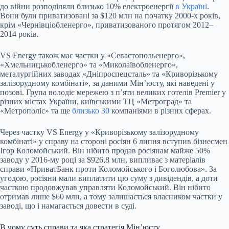
до війни розподіляли близько 10% електроенергії
в Україні
.
Вони були приватизовані за $120 млн на початку 2000-х років,
крім «Чернівціобленерго», приватизованого протягом 2012–
2014 років.
VS Energy також має частки у «Севастопольенерго»,
«Хмельницькобленерго» та «Миколаївобленерго»,
металургійних заводах «Дніпроспецсталь» та «Криворізькому
залізорудному комбінаті», за даними Мінʼюсту, які наведені у
позові. Група володіє мережею з пʼяти великих готелів Premier у
різних містах України, київськими ТЦ «Метроград» та
«Метрополіс» та ще
близько 30
компаніями в різних сферах.
Через частку VS Energy у «Криворізькому залізорудному
комбінаті» у справу на стороні росіян 6 липня вступив бізнесмен
Ігор Коломойський. Він нібито продав росіянам майже 50%
заводу у 2016-му році за $926,8 млн, випливає з матеріалів
справи «ПриватБанк проти Коломойського і Боголюбова». За
угодою, росіяни мали виплатити цю суму з дивідендів, а доти
часткою продовжував управляти Коломойський. Він нібито
отримав лише $60 млн, а тому залишається власником частки у
заводі, що і намагається довести в суді.
В чому суть справи та яка стратегія Мінʼюсту