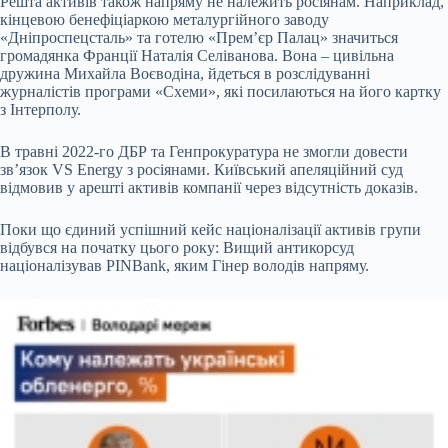
Решта активів також напряму не належить росіянам. Наприклад,
кінцевою бенефіціаркою металургійного заводу
«Дніпроспецсталь» та готелю «Премʼєр Палац» значиться
громадянка Франції Наталія Селіванова. Вона – цивільна
дружина Михайла Воєводіна, йдеться в розслідуванні
журналістів програми «Схеми», які посилаються на його картку
з Інтерполу.
В травні 2022-го ДБР та Генпрокуратура не змогли довести
звʼязок VS Energy з росіянами. Київський апеляційний суд
відмовив у арешті активів компанії через відсутність доказів.
Поки що єдиний успішний кейс націоналізації активів групи
відбувся на початку цього року: Вищий антикорсуд
націоналізував PINBank, яким Гінер володів напряму.