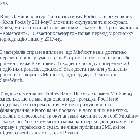
РФ.
Віліс Дамбінс в інтервʼю балтійському Forbes заперечував це.
«Коли Росія [у 2014-муї] злочинно окупувала та анексувала
Крим, ми втратили всі наші активи», – каже він. Проте як писав
«Комерсант», «Севастопольенерго» почав перехід у російську
юрисдикцію лише у 2017-му.
З матеріалів справи випливає, що Мінʼюст навів достатньо
переконливих аргументів, щоб отримати позитивне для себе
рішення, каже Юрчишин. Виходячи з досвіду попередніх 20
подібних процесів, доказової бази достатньо для ухвалення
рішення на користь Мінʼюсту, підтверджує Лємєнов зі
StateWatch.
У відповідь на запит Forbes Валтс Вігантс від імені VS Energy
запевняє, що не має відношення до громадян Росії й не
підтримує їхні переконання. «Я не отримую від них
фінансування, нічого їм не продаю і нічого в них не купую.
Росіяни є агресорами та окупантами частини території України»,
– каже він. Усе, з чим мені та моїм партнерам доводиться мати
справу в українських судах, це лише публікації ЗМІ, які не
підтверджені фактами, додає Вігантс.