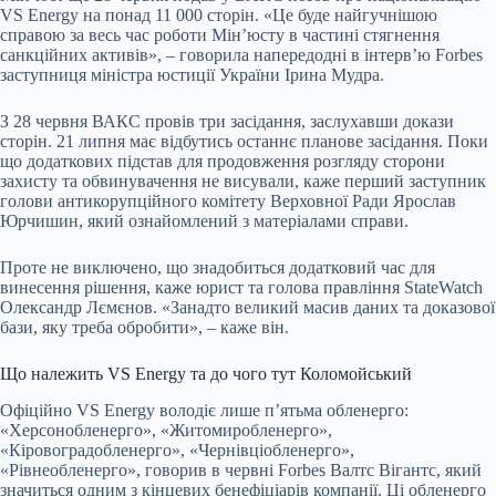
VS Energy на понад 11 000 сторін. «Це буде найгучнішою
справою за весь час роботи Мін’юсту в частині стягнення
санкційних активів», – говорила напередодні в інтервʼю Forbes
заступниця міністра юстиції України Ірина Мудра.
З 28 червня ВАКС провів три засідання, заслухавши докази
сторін. 21 липня має відбутись останнє планове засідання. Поки
що додаткових підстав для продовження розгляду сторони
захисту та обвинувачення не висували, каже перший заступник
голови антикорупційного комітету Верховної Ради Ярослав
Юрчишин, який ознайомлений з матеріалами справи.
Проте не виключено, що знадобиться додатковий час для
винесення рішення, каже юрист та голова правління StateWatch
Олександр
Лємєнов
. «Занадто великий масив даних та доказової
бази, яку треба обробити», – каже він.
Що належить VS Energy та до чого тут Коломойський
Офіційно VS Energy володіє лише п’ятьма обленерго:
«Херсонобленерго», «Житомиробленерго»,
«Кіровоградобленерго», «Чернівціобленерго»,
«Рівнеобленерго», говорив в червні Forbes Валтс Вігантс, який
значиться одним з кінцевих бенефіціарів компанії. Ці обленерго