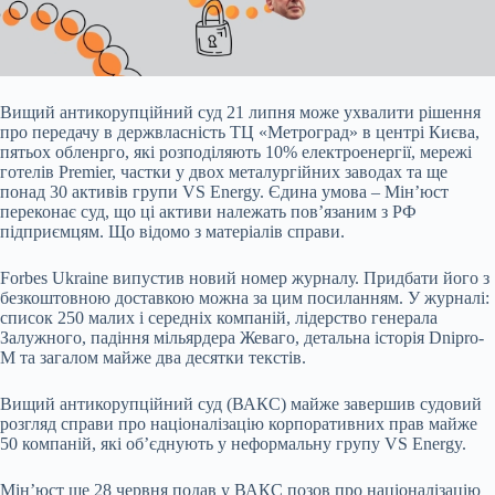
Вищий антикорупційний суд 21 липня може ухвалити рішення
про передачу в держвласність ТЦ
«Метроград» в центрі Києва,
пятьох обленрго, які розподіляють 10% електроенергії, мережі
готелів Premier, частки у двох металургійних заводах та ще
понад 30 активів групи VS Energy. Єдина умова – Мінʼюст
переконає суд, що ці активи належать повʼязаним з РФ
підприємцям. Що відомо з матеріалів справи.
Forbes Ukraine випустив новий номер журналу. Придбати його з
безкоштовною доставкою можна за цим посиланням. У журналі:
список 250 малих і середніх компаній, лідерство генерала
Залужного, падіння мільярдера Жеваго, детальна історія Dnipro-
M та загалом майже два десятки текстів.
Вищий антикорупційний суд (ВАКС) майже завершив судовий
розгляд справи про націоналізацію корпоративних прав майже
50 компаній, які обʼєднують у неформальну групу VS Energy.
Мінʼюст ще 28 червня подав у ВАКС позов про націоналізацію