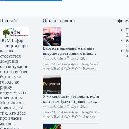
Про сайт
Останні новини
Інформ
П
С
К
ДОМ Інфор
С
— портал про
Вартість дизельного палива
К
все, що
вперше за останній місяць
и
стосується
впала.
Ігор Олійник
Сер 8, 2026
дому: від
class=”ArticleImagestyles__ImageWrapp
облаштування
er-sc-lvd8v9-0 cWMVnY”> Вартість
простору біля
дизельного палива вперше за місяць
будинку та
пішла внизОптові розцінки на
городу до
дизельне пальне в Україні вперше
ринку
нерухомості й
У «Укрпошті» уточнили, коли
інвестицій.
клієнтам буде потрібно надати
Ми пишемо
податковий номер.
Ігор Олійник
Сер 8, 2026
новини для
class=”ArticleImagestyles__ImageWrapp
тих, хто дбає
er-sc-lvd8v9-0 cWMVnY”> Для всіх
про власне
післяплат за посилки потрібно буде
житло і
вказувати податковий номер
стежить за