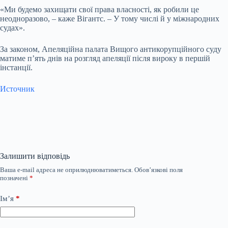
«Ми будемо захищати свої права власності, як робили це
неодноразово, – каже Вігантс. – У тому числі й у міжнародних
судах».
За законом, Апеляційна палата Вищого антикорупційного суду
матиме пʼять днів на розгляд апеляції після вироку в першій
інстанції.
Источник
Залишити відповідь
Ваша e-mail адреса не оприлюднюватиметься.
Обов’язкові поля
позначені
*
Ім’я
*