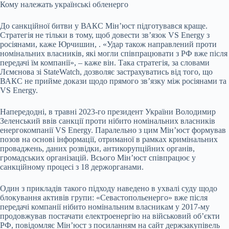
Кому належать українські обленерго
До санкційної битви у ВАКС Мінʼюст підготувався краще.
Стратегія не тільки в тому, щоб довести звʼязок VS Energy з
росіянами, каже Юрчишин, . «Удар також направлений проти
номінальних власників, які могли співпрацювати з РФ вже після
передачі їм компанії», – каже він. Така стратегія, за словами
Лємєнова зі StateWatch, дозволяє застрахуватись від того, що
ВАКС не прийме докази щодо прямого звʼязку між росіянами та
VS Energy.
Напередодні, в травні 2023-го президент України Володимир
Зеленський ввів санкції проти нібито номінальних
власників
енергокомпанії VS Energy. Паралельно з цим Мін’юст формував
позов на основі інформації, отриманої в рамках кримінальних
проваджень, даних розвідки, антикорупційних органів,
громадських організацій. Всього Мін’юст співпрацює у
санкційному процесі з 18
держорганами
.
Один з прикладів такого підходу наведено в ухвалі суду щодо
блокування активів групи: «Севастопольенерго» вже після
передачі компанії нібито номінальним власникам у 2017-му
продовжував постачати електроенергію на військовий обʼєкти
РФ, повідомляє Мінʼюст з посиланням на сайт держзакупівель