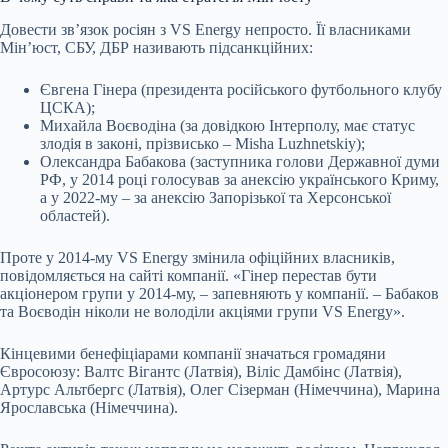
Довести звʼязок росіян з VS Energy непросто. Її власниками
Мінʼюст, СБУ, ДБР називають підсанкційних:
Євгена Гінера (президента російського футбольного клубу
ЦСКА);
Михайла Воєводіна (за довідкою Інтерполу, має статус
злодія в законі, прізвисько – Misha Luzhnetskiy);
Олександра Бабакова (заступника голови Державної думи
РФ, у 2014 році голосував за анексію українського Криму,
а у 2022-му – за анексію Запорізької та Херсонської
областей).
Проте у 2014-му VS Energy змінила офіційних власників,
повідомляється на сайті компанії. «Гінер перестав бути
акціонером групи у 2014-му, – запевняють у компанії. – Бабаков
та Воєводін ніколи не володіли акціями групи VS Energy».
Кінцевими бенефіціарами компанії значаться громадяни
Євросоюзу: Валтс Вігантс (Латвія), Віліс Дамбінс (Латвія),
Артурс Альтбергс (Латвія), Олег Сізерман (Німеччина), Марина
Ярославська (Німеччина).