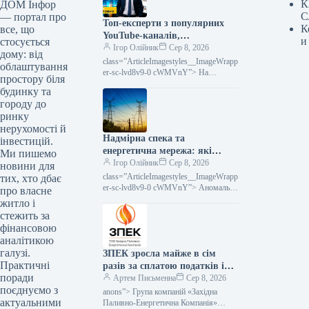
К
ДОМ Інфор
С
— портал про
Топ-експерти з популярних
К
все, що
YouTube-каналів,
и
стосується
присвячених інвестиціям,
Ігор Олійник
Сер 8, 2026
дому: від
виступатимуть на InvestFest
class=”ArticleImagestyles__ImageWrapp
облаштування
2026.
er-sc-lvd8v9-0 cWMVnY”> На
простору біля
InvestFest 2026 виступлять топові
будинку та
експерти з відомих YouTube-каналів
городу до
про інвестиції20 серпня відбудеться
ринку
нерухомості й
Надмірна спека та
інвестицій.
енергетична мережа: які
Ми пишемо
запити щодо дій
Ігор Олійник
Сер 8, 2026
новини для
class=”ArticleImagestyles__ImageWrapp
тих, хто дбає
er-sc-lvd8v9-0 cWMVnY”> Аномальна
про власне
спека та енергосистема: що просять
житло і
зробитиТривалий період літньої спеки
стежить за
створює підвищене
фінансовою
аналітикою
галузі.
ЗПЕК зросла майже в сім
Практичні
разів за сплатою податків і
поради
обов’язкових платежів —
Артем Письменна
Сер 8, 2026
поєднуємо з
Мінфін
anons”> Група компаній «Західна
актуальними
Паливно-Енергетична Компанія»