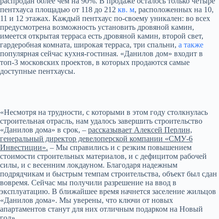
распродан более чем на 90%. В продаже осталось только четыре
пентхауса площадью от 118 до 212
кв. м
, расположенных на 10,
11 и 12 этажах. Каждый пентхаус по-своему уникален: во всех
предусмотрена возможность установить дровяной камин,
имеется открытая терраса есть дровяной камин, второй свет,
гардеробная комната, широкая терраса, три спальни,
а также
популярная сейчас кухня-гостиная. «Данилов дом» входит в
топ-3 московских проектов, в которых продаются самые
доступные пентхаусы.
«Несмотря на трудности, с которыми в этом году столкнулась
строительная отрасль, нам удалось завершить строительство
«Данилов дома» в срок, –
рассказывает Алексей Перлин,
генеральный директор девелоперской компании «СМУ-6
Инвестиции».
– Мы справились и с резким повышением
стоимости строительных материалов, и с дефицитом рабочей
силы, и с весенним локдауном. Благодаря надежным
подрядчикам и быстрым темпам строительства, объект был сдан
вовремя. Сейчас мы получили разрешение на ввод в
эксплуатацию. В ближайшее время начнется заселение жильцов
«Данилов дома». Мы уверены, что ключи от новых
апартаментов станут для них отличным подарком на Новый
год».