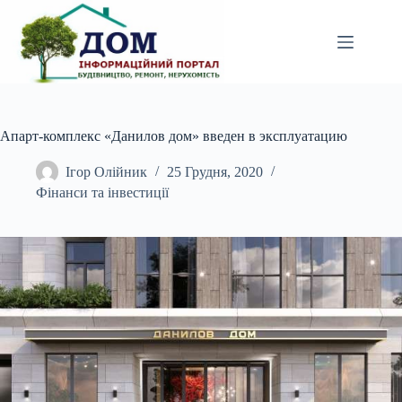
Перейти
до
вмісту
Апарт-комплекс «Данилов дом» введен в эксплуатацию
Ігор Олійник
25 Грудня, 2020
Фінанси та інвестиції