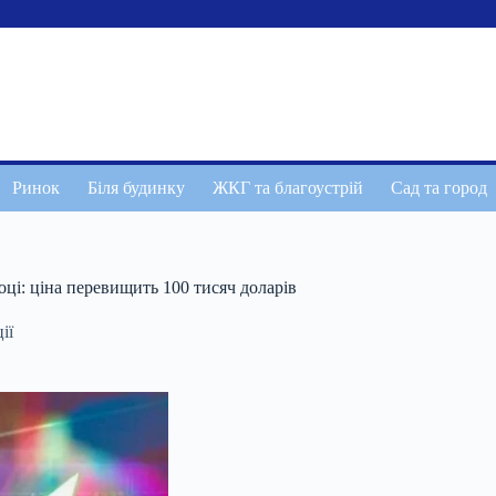
Ринок
Біля будинку
ЖКГ та благоустрій
Сад та город
році: ціна перевищить 100 тисяч доларів
ії