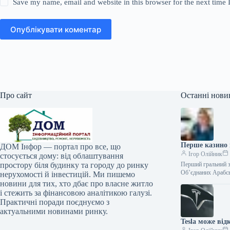
Save my name, email and website in this browser for the next time
Опублікувати коментар
Про сайт
Останні нови
Перше казино 
ДОМ Інфор — портал про все, що
Ігор Олійник
стосується дому: від облаштування
простору біля будинку та городу до ринку
Перший гральний з
Об’єднаних Арабс
нерухомості й інвестицій. Ми пишемо
новини для тих, хто дбає про власне житло
і стежить за фінансовою аналітикою галузі.
Практичні поради поєднуємо з
актуальними новинами ринку.
Tesla може від