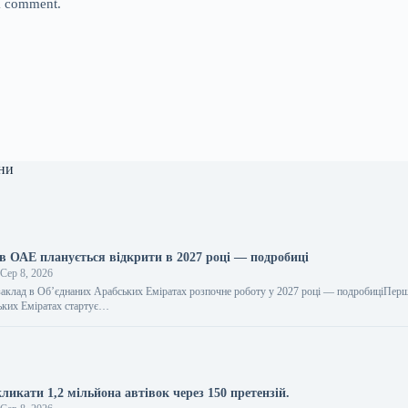
 I comment.
ни
в ОАЕ планується відкрити в 2027 році — подробиці
Сер 8, 2026
аклад в Об’єднаних Арабських Еміратах розпочне роботу у 2027 році — подробиціПерш
ьких Еміратах стартує…
кликати 1,2 мільйона автівок через 150 претензій.