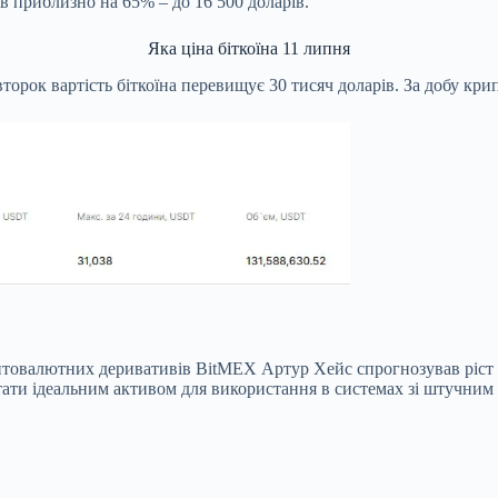
ав приблизно на 65% – до 16 500 доларів.
Яка ціна біткоїна 11 липня
второк вартість біткоїна перевищує 30 тисяч доларів. За добу кр
овалютних деривативів BitMEX Артур Хейс спрогнозував ріст біт
тати ідеальним активом для використання в системах зі штучним 