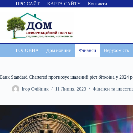
Перейти
ПРО САЙТ
КАРТА САЙТУ
Контакти
до
вмісту
ГОЛОВНА
Дом новини
Фінанси
Нерухомість
Банк Standard Chartered прогнозує шалений ріст біткоїна у 2024 
Ігор Олійник
11 Липня, 2023
Фінанси та інвестиц