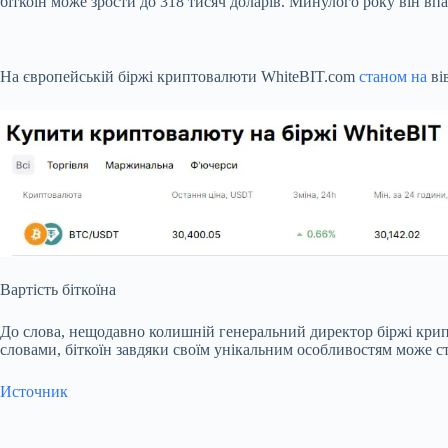
біткоїн може зрости до 318 тисяч доларів. Минулого року він вп
На європейській біржі криптовалюти WhiteBIT.com
станом на
ві
Вартість біткоїна
До слова, нещодавно колишній генеральний директор біржі крипт
словами, біткоїн завдяки своїм унікальним особливостям може с
Источник