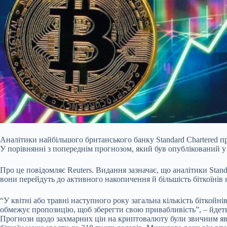
Аналітики найбільшого британського банку Standard Chartered п
У порівнянні з попереднім прогнозом, який був опублікований у к
Про це повідомляє Reuters. Видання зазначає, що аналітики Stan
вони перейдуть до активного накопичення й більшість біткоїнів н
“У квітні або травні наступного року загальна кількість біткойн
обмежує пропозицію, щоб зберегти свою привабливість”, – йдеть
Прогнози щодо захмарних цін на криптовалюту були звичним 