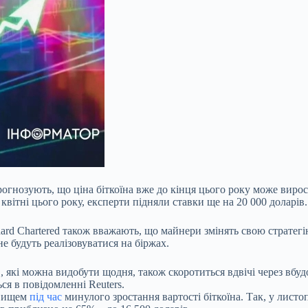
рогнозують, що ціна біткоїна вже до
кінця цього року може вирост
вітні цього року, експерти підняли ставки ще на 20 000 доларів.
dard Chartered також вважають, що майнери змінять свою стратег
е будуть реалізовуватися на біржах.
ів, які можна видобути щодня, також скоротиться вдвічі через вб
ся в повідомленні Reuters.
явищем
під час
минулого зростання вартості біткоїна. Так, у листоп