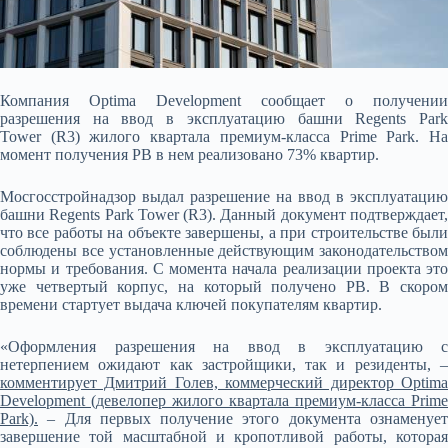
Компания Optima Development сообщает о получении
разрешения на ввод в эксплуатацию башни Regents Park
Tower (R3) жилого квартала премиум-класса Prime Park. На
момент получения РВ в нем реализовано 73% квартир.
Мосгосстройнадзор выдал разрешение на ввод в эксплуатацию
башни Regents Park Tower (R3). Данный
документ подтверждает
что все работы на объекте завершены, а при строительстве были
соблюдены все установленные действующим законодательством
нормы и требования. С момента начала реализации проекта это
уже четвертый корпус, на который получено РВ. В скором
времени стартует выдача ключей покупателям квартир.
«Оформления разрешения на ввод в эксплуатацию с
нетерпением ожидают как застройщики, так и резиденты, –
комментирует Дмитрий Голев, коммерческий директор Optima
Development (девелопер жилого квартала премиум-класса Prime
Park).
– Для первых получение этого документа ознаменует
завершение той масштабной и кропотливой работы, которая