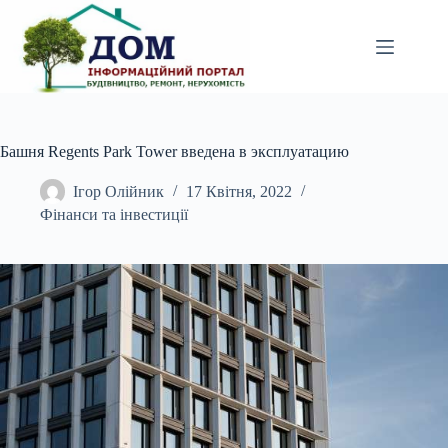
Перейти
до
вмісту
Башня Regents Park Tower введена в эксплуатацию
Ігор Олійник
17 Квітня, 2022
Фінанси та інвестиції