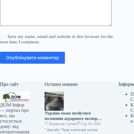
Save my name, email and website in this browser for the
next time I comment.
Опублікувати коментар
Про сайт
Останні новини
Інформ
П
С
К
ДОМ Інфор
С
— портал про
Україна може позбутися
К
все, що
половини аграрного експорту
и
стосується
внаслідок атак на порти —
Владислав Ситник
Сер 10, 2026
дому: від
КУРКУЛЬ
” data-title=”Брак елеваторів восени
облаштування