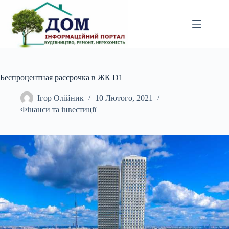
Перейти
до
вмісту
Беспроцентная рассрочка в ЖК D1
Ігор Олійник
10 Лютого, 2021
Фінанси та інвестиції