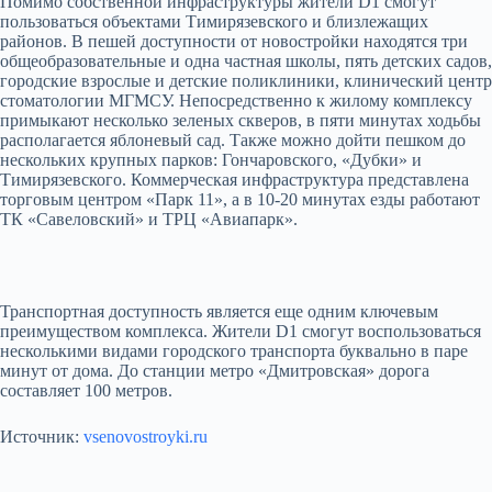
Помимо собственной инфраструктуры жители D1 смогут
пользоваться объектами Тимирязевского и близлежащих
районов. В пешей доступности от новостройки находятся три
общеобразовательные и одна частная школы, пять детских садов,
городские взрослые и детские поликлиники, клинический центр
стоматологии МГМСУ. Непосредственно к жилому комплексу
примыкают несколько зеленых скверов, в пяти минутах ходьбы
располагается яблоневый сад. Также можно дойти пешком до
нескольких крупных парков: Гончаровского, «Дубки» и
Тимирязевского. Коммерческая инфраструктура представлена
торговым центром «Парк 11», а в 10-20 минутах езды работают
ТК «Савеловский» и ТРЦ «Авиапарк».
Транспортная доступность является еще одним ключевым
преимуществом комплекса. Жители D1 смогут воспользоваться
несколькими видами городского транспорта буквально в паре
минут от дома. До станции метро «Дмитровская» дорога
составляет 100 метров.
Источник:
vsenovostroyki.ru