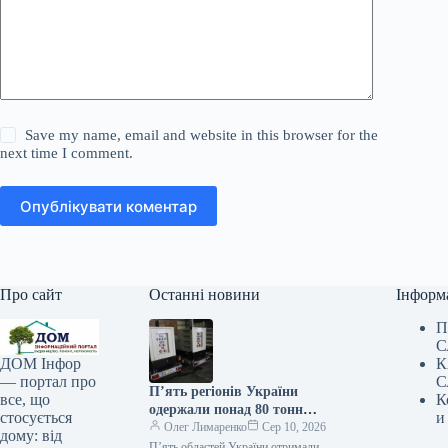
Save my name, email and website in this browser for the
next time I comment.
Опублікувати коментар
Про сайт
Останні новини
Інформ
П
С
К
ДОМ Інфор
С
— портал про
П’ять регіонів України
К
все, що
одержали понад 80 тонн
и
стосується
енергетичного обладнання з
Олег Лимаренко
Сер 10, 2026
дому: від
Ісландії
П’ять областей України отримали