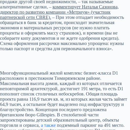
продажи другой своей недвижимости, – так называемые
альтернативные сделки, –
комментирует Наталья Сазонова,
директор по развитию компании «Метриум» (участник
партнерской сети CBRE).
– При этом отпадает необходимость
обращаться в банк за кредитом, происходит значительная
экономия и материальных ресурсов (не нужно платить
проценты и оформлять массу страховок), и времени (вы не
собираете кипу документов и не ждете одобрения кредита).
Схема оформления рассрочки максимально упрощена: нужны
только паспорт и средства для первоначального взноса».
Многофункциональный жилой комплекс бизнес-класса D1
расположен в престижном Тимирязевском районе.
Максимальная высота домов, каждый из которых отличается
неповторимой архитектурой, достигнет 191 метра, то есть D1
пополнит список столичных небоскребов. Общая площадь
проекта равна 116,9 тысяч кв. м, из которых жилая часть займет
64,9 тысяч, а остальное будет выделено под инфраструктуру и
благоустройство. Концепция последнего предложена
британским бюро Gillespies. В стилобатной части
запроектированы детский образовательный центр, объекты
торговли и сервиса,
а также
подземный паркинг на 491 место.